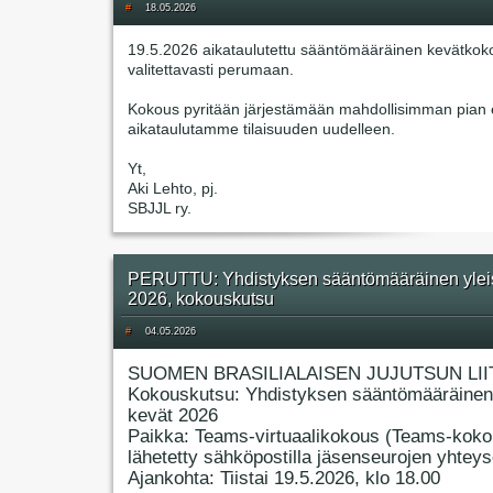
#
18.05.2026
19.5.2026 aikataulutettu sääntömääräinen kevätkok
valitettavasti perumaan.
Kokous pyritään järjestämään mahdollisimman pian e
aikataulutamme tilaisuuden uudelleen.
Yt,
Aki Lehto, pj.
SBJJL ry.
PERUTTU: Yhdistyksen sääntömääräinen ylei
2026, kokouskutsu
#
04.05.2026
SUOMEN BRASILIALAISEN JUJUTSUN LII
Kokouskutsu: Yhdistyksen sääntömääräinen
kevät 2026
Paikka: Teams-virtuaalikokous (Teams-koko
lähetetty sähköpostilla jäsenseurojen yhteyso
Ajankohta: Tiistai 19.5.2026, klo 18.00