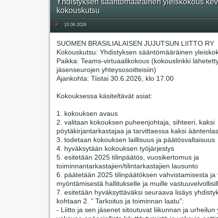
Yhdistyksen sääntömääräinen yleiskokous kev
kokouskutsu
#
10.06.2026
SUOMEN BRASILIALAISEN JUJUTSUN LIITTO RY
Kokouskutsu: Yhdistyksen sääntömääräinen yleisko
Paikka: Teams-virtuaalikokous (kokouslinkki lähetett
jäsenseurojen yhteysosoitteisiin)
Ajankohta: Tiistai 30.6.2026, klo 17.00
Kokouksessa käsiteltävät asiat:
1. kokouksen avaus
2. valitaan kokouksen puheenjohtaja, sihteeri, kaksi
pöytäkirjantarkastajaa ja tarvittaessa kaksi ääntenlas
3. todetaan kokouksen laillisuus ja päätösvaltaisuus
4. hyväksytään kokouksen työjärjestys
5. esitetään 2025 tilinpäätös, vuosikertomus ja
toiminnantarkastajien/tilintarkastajien lausunto
6. päätetään 2025 tilinpäätöksen vahvistamisesta j
myöntämisestä hallitukselle ja muille vastuuvelvollisil
7. esitetään hyväksyttäväksi seuraava lisäys yhdisty
kohtaan 2. ” Tarkoitus ja toiminnan laatu”:
- Liitto ja sen jäsenet sitoutuvat liikunnan ja urheilun 