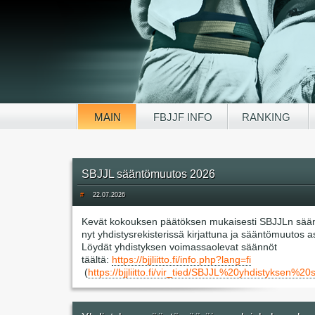
MAIN
FBJJF INFO
RANKING
SBJJL sääntömuutos 2026
#
22.07.2026
Kevät kokouksen päätöksen mukaisesti SBJJLn sää
nyt yhdistysrekisterissä kirjattuna ja sääntömuutos 
Löydät yhdistyksen voimassaolevat säännöt
täältä:
https://bjjliitto.fi/info.php?lang=fi
(
https://bjjliitto.fi/vir_tied/SBJJL%20yhdisty