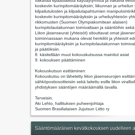
vakavaa epäasiallista käyttäytymistä ja vakavia eetti
koskeviin kurinpitomääräyksiin; liikunnan ja urheilun 
kilpailutulosten ja kilpailutapahtumien manipulointir
koskeviin kurinpitomääräyksiin ja urheiluyhteisön yht
rikkomusten (Suomen Olympiakomitean alaisen)
kurinpitolautakunnan toimivaltaan ja sääntöihin sekä
Liiton jäsenseurat (yhteisöt) sitouttavat omat jäsene
toiminnassaan mukana olevat henkilöt ja yhteisöt ede
kurinpitomääräyksiin ja kurinpitolautakunnan toimiva
ja päätöksiin.
8. käsitellään muut kokouskutsussa mainitut asiat
9. kokouksen päättäminen
Kokouskutsun esittäminen:
Kokouskutsu on lähetetty liiton jäsenseurojen esittäm
sähköpostiosoitteisiin sekä laitettu esille liiton virallisi
yhdistyksen sääntöjen määräämällä tavalla.
Terveisin,
Aki Lehto, hallituksen puheenjohtaja
Suomen Brasilialaisen Jujutsun Liitto ry
Sääntömääräisen kevätkokouksen uudelleen a