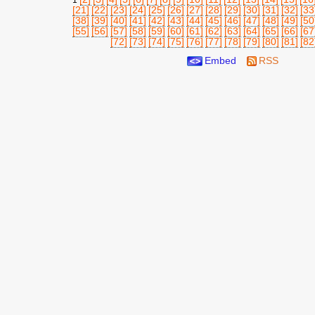
1
[21]
[22]
[23]
[24]
[25]
[26]
[27]
[28]
[29]
[30]
[31]
[32]
[33
[38]
[39]
[40]
[41]
[42]
[43]
[44]
[45]
[46]
[47]
[48]
[49]
[50
[55]
[56]
[57]
[58]
[59]
[60]
[61]
[62]
[63]
[64]
[65]
[66]
[67
[72]
[73]
[74]
[75]
[76]
[77]
[78]
[79]
[80]
[81]
[82
Embed
RSS