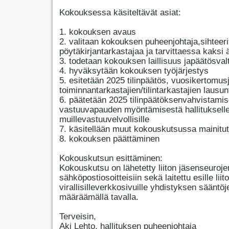
Kokouksessa käsiteltävät asiat:
1. kokouksen avaus
2. valitaan kokouksen puheenjohtaja,sihteeri
pöytäkirjantarkastajaa ja tarvittaessa kaksi 
3. todetaan kokouksen laillisuus japäätösval
4. hyväksytään kokouksen työjärjestys
5. esitetään 2025 tilinpäätös, vuosikertomus
toiminnantarkastajien/tilintarkastajien lausun
6. päätetään 2025 tilinpäätöksenvahvistamis
vastuuvapauden myöntämisestä hallitukselle
muillevastuuvelvollisille
7. käsitellään muut kokouskutsussa mainitut
8. kokouksen päättäminen
Kokouskutsun esittäminen:
Kokouskutsu on lähetetty liiton jäsenseuroje
sähköpostiosoitteisiin sekä laitettu esille liit
virallisilleverkkosivuille yhdistyksen sääntöj
määräämällä tavalla.
Terveisin,
Aki Lehto, hallituksen puheenjohtaja