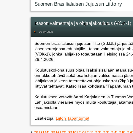
Suomen Brasilialaisen Jujutsun Liitto ry
I-tason valmentaja ja ohjaajakoulutus (VOK-1)
#
27.02.2026
Suomen brasilialaisen jujutsun liitto (SBJJL) järjestä
jäsenseurojensa edustajille I-tason valmentaja ja oh
(VOK-1), jonka lähijakso toteutetaan Helsingissä 24.
26.4.2026.
Koulutuskokonaisuus pitää lisäksi sisällään etänä suo
ennakkotehtäviä sekä osallistujan valitsemassa jäs
lähijakson jälkeen toteutettavat ohjauskerrat (2kpl) ja
liittyvät tehtävät. Katso lisää kohdasta "Tapahtuman t
Koulutuksen vetävät Aarni Karjalainen ja Tuomas Vas
Lähijaksolla vierailee myös muita kouluttajia jakama
osaamistaan.
Lisätietoja:
Liiton Tapahtumat
[2]
[3]
[4]
[5]
[6]
[7]
[8]
[9]
[10]
[11]
[12]
[13]
[14]
[15]
[16