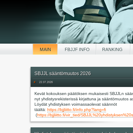
MAIN
FBJJF INFO
RANKING
SBJJL sääntömuutos 2026
#
22.07.2026
Kevät kokouksen päätöksen mukaisesti SBJJLn sää
nyt yhdistysrekisterissä kirjattuna ja sääntömuutos 
Löydät yhdistyksen voimassaolevat säännöt
täältä:
https://bjjliitto.fi/info.php?lang=fi
(
https://bjjliitto.fi/vir_tied/SBJJL%20yhdisty