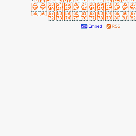
1
[21]
[22]
[23]
[24]
[25]
[26]
[27]
[28]
[29]
[30]
[31]
[32]
[33
[38]
[39]
[40]
[41]
[42]
[43]
[44]
[45]
[46]
[47]
[48]
[49]
[50
[55]
[56]
[57]
[58]
[59]
[60]
[61]
[62]
[63]
[64]
[65]
[66]
[67
[72]
[73]
[74]
[75]
[76]
[77]
[78]
[79]
[80]
[81]
[82
Embed
RSS