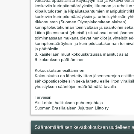
vakavaa epäasiallista käyttäytymistä ja vakavia eetti
koskeviin kurinpitomääräyksiin; liikunnan ja urheilun 
kilpailutulosten ja kilpailutapahtumien manipulointir
koskeviin kurinpitomääräyksiin ja urheiluyhteisön yht
rikkomusten (Suomen Olympiakomitean alaisen)
kurinpitolautakunnan toimivaltaan ja sääntöihin sekä
Liiton jäsenseurat (yhteisöt) sitouttavat omat jäsene
toiminnassaan mukana olevat henkilöt ja yhteisöt ede
kurinpitomääräyksiin ja kurinpitolautakunnan toimiva
ja päätöksiin.
8. käsitellään muut kokouskutsussa mainitut asiat
9. kokouksen päättäminen
Kokouskutsun esittäminen:
Kokouskutsu on lähetetty liiton jäsenseurojen esittäm
sähköpostiosoitteisiin sekä laitettu esille liiton virallisi
yhdistyksen sääntöjen määräämällä tavalla.
Terveisin,
Aki Lehto, hallituksen puheenjohtaja
Suomen Brasilialaisen Jujutsun Liitto ry
Sääntömääräisen kevätkokouksen uudelleen a