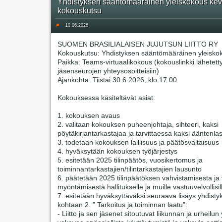
Yhdistyksen sääntömääräinen yleiskokous kev
kokouskutsu
#
10.06.2026
SUOMEN BRASILIALAISEN JUJUTSUN LIITTO RY
Kokouskutsu: Yhdistyksen sääntömääräinen yleisko
Paikka: Teams-virtuaalikokous (kokouslinkki lähetett
jäsenseurojen yhteysosoitteisiin)
Ajankohta: Tiistai 30.6.2026, klo 17.00
Kokouksessa käsiteltävät asiat:
1. kokouksen avaus
2. valitaan kokouksen puheenjohtaja, sihteeri, kaksi
pöytäkirjantarkastajaa ja tarvittaessa kaksi ääntenlas
3. todetaan kokouksen laillisuus ja päätösvaltaisuus
4. hyväksytään kokouksen työjärjestys
5. esitetään 2025 tilinpäätös, vuosikertomus ja
toiminnantarkastajien/tilintarkastajien lausunto
6. päätetään 2025 tilinpäätöksen vahvistamisesta j
myöntämisestä hallitukselle ja muille vastuuvelvollisil
7. esitetään hyväksyttäväksi seuraava lisäys yhdisty
kohtaan 2. ” Tarkoitus ja toiminnan laatu”:
- Liitto ja sen jäsenet sitoutuvat liikunnan ja urheilun 