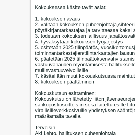
Kokouksessa käsiteltävät asiat:
1. kokouksen avaus
2. valitaan kokouksen puheenjohtaja,sihteeri
pöytäkirjantarkastajaa ja tarvittaessa kaksi 
3. todetaan kokouksen laillisuus japäätösval
4. hyväksytään kokouksen työjärjestys
5. esitetään 2025 tilinpäätös, vuosikertomus
toiminnantarkastajien/tilintarkastajien lausun
6. päätetään 2025 tilinpäätöksenvahvistamis
vastuuvapauden myöntämisestä hallitukselle
muillevastuuvelvollisille
7. käsitellään muut kokouskutsussa mainitut
8. kokouksen päättäminen
Kokouskutsun esittäminen:
Kokouskutsu on lähetetty liiton jäsenseuroje
sähköpostiosoitteisiin sekä laitettu esille liit
virallisilleverkkosivuille yhdistyksen sääntöj
määräämällä tavalla.
Terveisin,
Aki Lehto, hallituksen puheenjohtaja