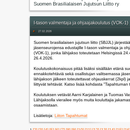
Suomen Brasilialaisen Jujutsun Liitto ry
I-tason valmentaja ja ohjaajakoulutus (VOK-1)
#
27.02.2026
Suomen brasilialaisen jujutsun liitto (SBJJL) järjestä
jäsenseurojensa edustajille I-tason valmentaja ja oh
(VOK-1), jonka lähijakso toteutetaan Helsingissä 24.
26.4.2026.
Koulutuskokonaisuus pitää lisäksi sisällään etänä suo
ennakkotehtäviä sekä osallistujan valitsemassa jäs
lähijakson jälkeen toteutettavat ohjauskerrat (2kpl) ja
liittyvät tehtävät. Katso lisää kohdasta "Tapahtuman t
Koulutuksen vetävät Aarni Karjalainen ja Tuomas Vas
Lähijaksolla vierailee myös muita kouluttajia jakama
osaamistaan.
Lisätietoja:
Liiton Tapahtumat
[2]
[3]
[4]
[5]
[6]
[7]
[8]
[9]
[10]
[11]
[12]
[13]
[14]
[15]
[16