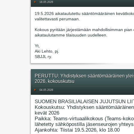
#
18.05.2026
19.5.2026 aikataulutettu sääntömääräinen kevätkok
valitettavasti perumaan.
Kokous pyritään järjestämään mahdollisimman pian e
aikataulutamme tilaisuuden uudelleen.
Yt,
Aki Lehto, pj.
SBJJL ry.
PERUTTU: Yhdistyksen sääntömääräinen ylei
2026, kokouskutsu
#
04.05.2026
SUOMEN BRASILIALAISEN JUJUTSUN LII
Kokouskutsu: Yhdistyksen sääntömääräinen
kevät 2026
Paikka: Teams-virtuaalikokous (Teams-koko
lähetetty sähköpostilla jäsenseurojen yhteyso
Ajankohta: Tiistai 19.5.2026, klo 18.00