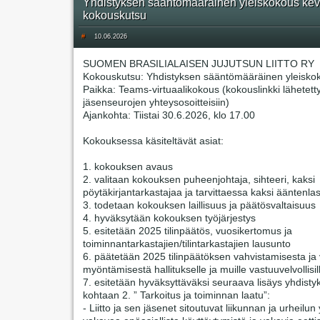
Yhdistyksen sääntömääräinen yleiskokous kev
kokouskutsu
#
10.06.2026
SUOMEN BRASILIALAISEN JUJUTSUN LIITTO RY
Kokouskutsu: Yhdistyksen sääntömääräinen yleisko
Paikka: Teams-virtuaalikokous (kokouslinkki lähetett
jäsenseurojen yhteysosoitteisiin)
Ajankohta: Tiistai 30.6.2026, klo 17.00
Kokouksessa käsiteltävät asiat:
1. kokouksen avaus
2. valitaan kokouksen puheenjohtaja, sihteeri, kaksi
pöytäkirjantarkastajaa ja tarvittaessa kaksi ääntenlas
3. todetaan kokouksen laillisuus ja päätösvaltaisuus
4. hyväksytään kokouksen työjärjestys
5. esitetään 2025 tilinpäätös, vuosikertomus ja
toiminnantarkastajien/tilintarkastajien lausunto
6. päätetään 2025 tilinpäätöksen vahvistamisesta j
myöntämisestä hallitukselle ja muille vastuuvelvollisil
7. esitetään hyväksyttäväksi seuraava lisäys yhdisty
kohtaan 2. ” Tarkoitus ja toiminnan laatu”:
- Liitto ja sen jäsenet sitoutuvat liikunnan ja urheilun 