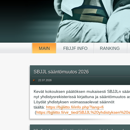
MAIN
FBJJF INFO
RANKING
SBJJL sääntömuutos 2026
#
22.07.2026
Kevät kokouksen päätöksen mukaisesti SBJJLn sää
nyt yhdistysrekisterissä kirjattuna ja sääntömuutos 
Löydät yhdistyksen voimassaolevat säännöt
täältä:
https://bjjliitto.fi/info.php?lang=fi
(
https://bjjliitto.fi/vir_tied/SBJJL%20yhdisty