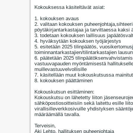
Kokouksessa käsiteltävät asiat:
1. kokouksen avaus
2. valitaan kokouksen puheenjohtaja,sihteeri
pöytäkirjantarkastajaa ja tarvittaessa kaksi 
3. todetaan kokouksen laillisuus japäätösval
4. hyväksytään kokouksen työjärjestys
5. esitetään 2025 tilinpäätös, vuosikertomus
toiminnantarkastajien/tilintarkastajien lausun
6. päätetään 2025 tilinpäätöksenvahvistamis
vastuuvapauden myöntämisestä hallitukselle
muillevastuuvelvollisille
7. käsitellään muut kokouskutsussa mainitut
8. kokouksen päättäminen
Kokouskutsun esittäminen:
Kokouskutsu on lähetetty liiton jäsenseuroje
sähköpostiosoitteisiin sekä laitettu esille liit
virallisilleverkkosivuille yhdistyksen sääntöj
määräämällä tavalla.
Terveisin,
Aki Lehto, hallituksen puheenjohtaja