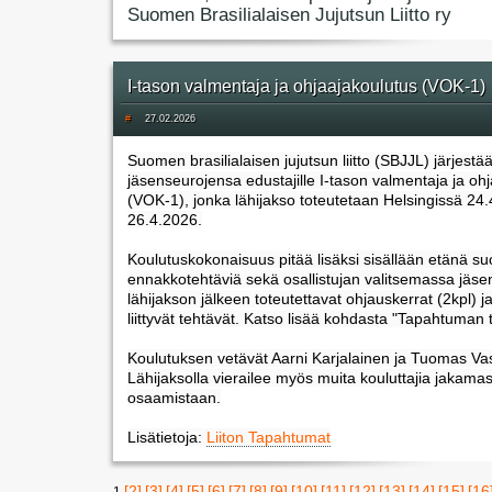
Suomen Brasilialaisen Jujutsun Liitto ry
I-tason valmentaja ja ohjaajakoulutus (VOK-1)
#
27.02.2026
Suomen brasilialaisen jujutsun liitto (SBJJL) järjestä
jäsenseurojensa edustajille I-tason valmentaja ja oh
(VOK-1), jonka lähijakso toteutetaan Helsingissä 24.
26.4.2026.
Koulutuskokonaisuus pitää lisäksi sisällään etänä suo
ennakkotehtäviä sekä osallistujan valitsemassa jäs
lähijakson jälkeen toteutettavat ohjauskerrat (2kpl) ja
liittyvät tehtävät. Katso lisää kohdasta "Tapahtuman t
Koulutuksen vetävät Aarni Karjalainen ja Tuomas Vas
Lähijaksolla vierailee myös muita kouluttajia jakama
osaamistaan.
Lisätietoja:
Liiton Tapahtumat
[2]
[3]
[4]
[5]
[6]
[7]
[8]
[9]
[10]
[11]
[12]
[13]
[14]
[15]
[16