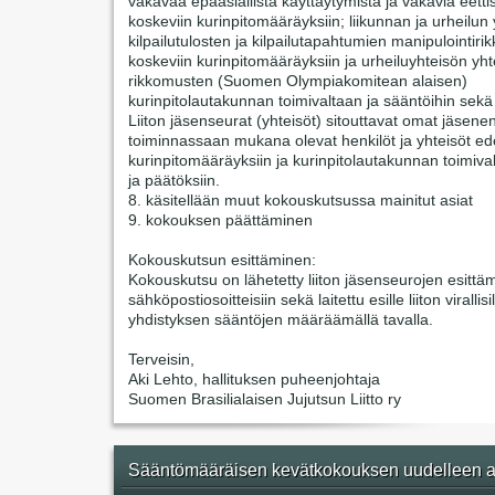
vakavaa epäasiallista käyttäytymistä ja vakavia eetti
koskeviin kurinpitomääräyksiin; liikunnan ja urheilun 
kilpailutulosten ja kilpailutapahtumien manipulointir
koskeviin kurinpitomääräyksiin ja urheiluyhteisön yht
rikkomusten (Suomen Olympiakomitean alaisen)
kurinpitolautakunnan toimivaltaan ja sääntöihin sekä
Liiton jäsenseurat (yhteisöt) sitouttavat omat jäsene
toiminnassaan mukana olevat henkilöt ja yhteisöt ede
kurinpitomääräyksiin ja kurinpitolautakunnan toimiva
ja päätöksiin.
8. käsitellään muut kokouskutsussa mainitut asiat
9. kokouksen päättäminen
Kokouskutsun esittäminen:
Kokouskutsu on lähetetty liiton jäsenseurojen esittäm
sähköpostiosoitteisiin sekä laitettu esille liiton virallisi
yhdistyksen sääntöjen määräämällä tavalla.
Terveisin,
Aki Lehto, hallituksen puheenjohtaja
Suomen Brasilialaisen Jujutsun Liitto ry
Sääntömääräisen kevätkokouksen uudelleen a