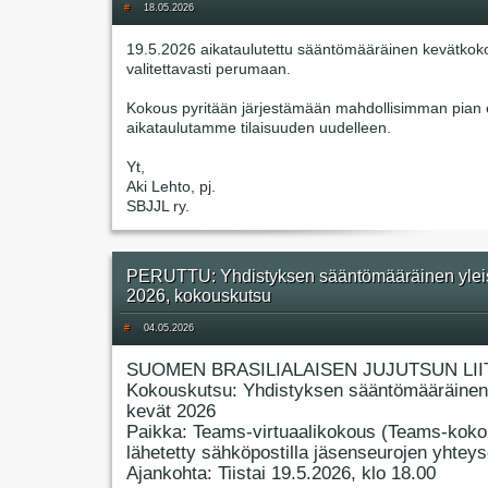
#
18.05.2026
19.5.2026 aikataulutettu sääntömääräinen kevätkok
valitettavasti perumaan.
Kokous pyritään järjestämään mahdollisimman pian e
aikataulutamme tilaisuuden uudelleen.
Yt,
Aki Lehto, pj.
SBJJL ry.
PERUTTU: Yhdistyksen sääntömääräinen ylei
2026, kokouskutsu
#
04.05.2026
SUOMEN BRASILIALAISEN JUJUTSUN LII
Kokouskutsu: Yhdistyksen sääntömääräinen
kevät 2026
Paikka: Teams-virtuaalikokous (Teams-koko
lähetetty sähköpostilla jäsenseurojen yhteyso
Ajankohta: Tiistai 19.5.2026, klo 18.00