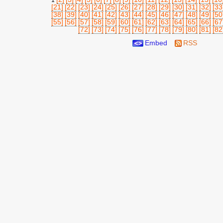
1
[21]
[22]
[23]
[24]
[25]
[26]
[27]
[28]
[29]
[30]
[31]
[32]
[33
[38]
[39]
[40]
[41]
[42]
[43]
[44]
[45]
[46]
[47]
[48]
[49]
[50
[55]
[56]
[57]
[58]
[59]
[60]
[61]
[62]
[63]
[64]
[65]
[66]
[67
[72]
[73]
[74]
[75]
[76]
[77]
[78]
[79]
[80]
[81]
[82
Embed
RSS