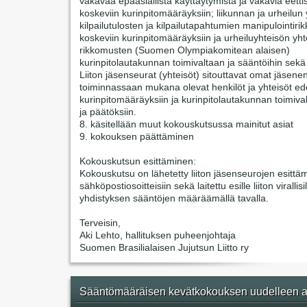
vakavaa epäasiallista käyttäytymistä ja vakavia eetti
koskeviin kurinpitomääräyksiin; liikunnan ja urheilun 
kilpailutulosten ja kilpailutapahtumien manipulointir
koskeviin kurinpitomääräyksiin ja urheiluyhteisön yht
rikkomusten (Suomen Olympiakomitean alaisen)
kurinpitolautakunnan toimivaltaan ja sääntöihin sekä
Liiton jäsenseurat (yhteisöt) sitouttavat omat jäsene
toiminnassaan mukana olevat henkilöt ja yhteisöt ede
kurinpitomääräyksiin ja kurinpitolautakunnan toimiva
ja päätöksiin.
8. käsitellään muut kokouskutsussa mainitut asiat
9. kokouksen päättäminen
Kokouskutsun esittäminen:
Kokouskutsu on lähetetty liiton jäsenseurojen esittäm
sähköpostiosoitteisiin sekä laitettu esille liiton virallisi
yhdistyksen sääntöjen määräämällä tavalla.
Terveisin,
Aki Lehto, hallituksen puheenjohtaja
Suomen Brasilialaisen Jujutsun Liitto ry
Sääntömääräisen kevätkokouksen uudelleen a