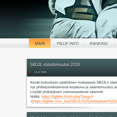
MAIN
FBJJF INFO
RANKING
SBJJL sääntömuutos 2026
#
22.07.2026
Kevät kokouksen päätöksen mukaisesti SBJJLn sää
nyt yhdistysrekisterissä kirjattuna ja sääntömuutos 
Löydät yhdistyksen voimassaolevat säännöt
täältä:
https://bjjliitto.fi/info.php?lang=fi
(
https://bjjliitto.fi/vir_tied/SBJJL%20yhdisty