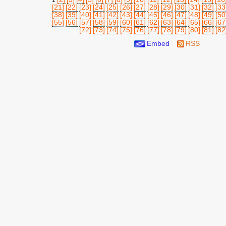
1
[21]
[22]
[23]
[24]
[25]
[26]
[27]
[28]
[29]
[30]
[31]
[32]
[33
[38]
[39]
[40]
[41]
[42]
[43]
[44]
[45]
[46]
[47]
[48]
[49]
[50
[55]
[56]
[57]
[58]
[59]
[60]
[61]
[62]
[63]
[64]
[65]
[66]
[67
[72]
[73]
[74]
[75]
[76]
[77]
[78]
[79]
[80]
[81]
[82
Embed
RSS