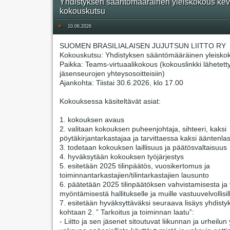
Yhdistyksen sääntömääräinen yleiskokous kev
kokouskutsu
#
10.06.2026
SUOMEN BRASILIALAISEN JUJUTSUN LIITTO RY
Kokouskutsu: Yhdistyksen sääntömääräinen yleisko
Paikka: Teams-virtuaalikokous (kokouslinkki lähetett
jäsenseurojen yhteysosoitteisiin)
Ajankohta: Tiistai 30.6.2026, klo 17.00
Kokouksessa käsiteltävät asiat:
1. kokouksen avaus
2. valitaan kokouksen puheenjohtaja, sihteeri, kaksi
pöytäkirjantarkastajaa ja tarvittaessa kaksi ääntenlas
3. todetaan kokouksen laillisuus ja päätösvaltaisuus
4. hyväksytään kokouksen työjärjestys
5. esitetään 2025 tilinpäätös, vuosikertomus ja
toiminnantarkastajien/tilintarkastajien lausunto
6. päätetään 2025 tilinpäätöksen vahvistamisesta j
myöntämisestä hallitukselle ja muille vastuuvelvollisil
7. esitetään hyväksyttäväksi seuraava lisäys yhdisty
kohtaan 2. ” Tarkoitus ja toiminnan laatu”:
- Liitto ja sen jäsenet sitoutuvat liikunnan ja urheilun 