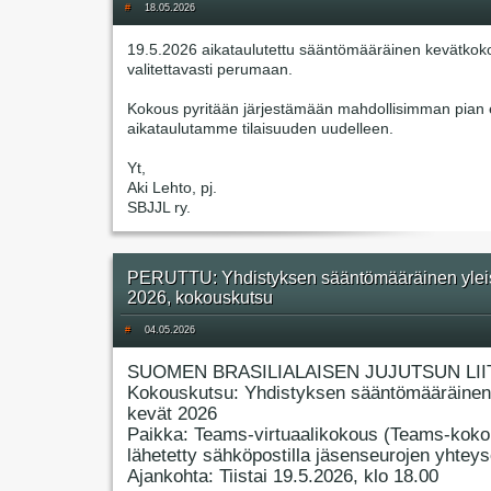
#
18.05.2026
19.5.2026 aikataulutettu sääntömääräinen kevätkok
valitettavasti perumaan.
Kokous pyritään järjestämään mahdollisimman pian e
aikataulutamme tilaisuuden uudelleen.
Yt,
Aki Lehto, pj.
SBJJL ry.
PERUTTU: Yhdistyksen sääntömääräinen ylei
2026, kokouskutsu
#
04.05.2026
SUOMEN BRASILIALAISEN JUJUTSUN LII
Kokouskutsu: Yhdistyksen sääntömääräinen
kevät 2026
Paikka: Teams-virtuaalikokous (Teams-koko
lähetetty sähköpostilla jäsenseurojen yhteyso
Ajankohta: Tiistai 19.5.2026, klo 18.00