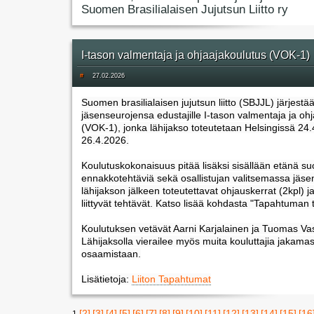
Suomen Brasilialaisen Jujutsun Liitto ry
I-tason valmentaja ja ohjaajakoulutus (VOK-1)
#
27.02.2026
Suomen brasilialaisen jujutsun liitto (SBJJL) järjestä
jäsenseurojensa edustajille I-tason valmentaja ja oh
(VOK-1), jonka lähijakso toteutetaan Helsingissä 24.
26.4.2026.
Koulutuskokonaisuus pitää lisäksi sisällään etänä suo
ennakkotehtäviä sekä osallistujan valitsemassa jäs
lähijakson jälkeen toteutettavat ohjauskerrat (2kpl) ja
liittyvät tehtävät. Katso lisää kohdasta "Tapahtuman t
Koulutuksen vetävät Aarni Karjalainen ja Tuomas Vas
Lähijaksolla vierailee myös muita kouluttajia jakama
osaamistaan.
Lisätietoja:
Liiton Tapahtumat
[2]
[3]
[4]
[5]
[6]
[7]
[8]
[9]
[10]
[11]
[12]
[13]
[14]
[15]
[16