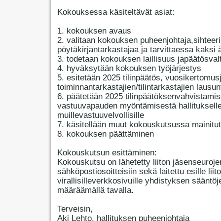
Kokouksessa käsiteltävät asiat:
1. kokouksen avaus
2. valitaan kokouksen puheenjohtaja,sihteeri
pöytäkirjantarkastajaa ja tarvittaessa kaksi 
3. todetaan kokouksen laillisuus japäätösval
4. hyväksytään kokouksen työjärjestys
5. esitetään 2025 tilinpäätös, vuosikertomus
toiminnantarkastajien/tilintarkastajien lausun
6. päätetään 2025 tilinpäätöksenvahvistamis
vastuuvapauden myöntämisestä hallitukselle
muillevastuuvelvollisille
7. käsitellään muut kokouskutsussa mainitut
8. kokouksen päättäminen
Kokouskutsun esittäminen:
Kokouskutsu on lähetetty liiton jäsenseuroje
sähköpostiosoitteisiin sekä laitettu esille liit
virallisilleverkkosivuille yhdistyksen sääntöj
määräämällä tavalla.
Terveisin,
Aki Lehto, hallituksen puheenjohtaja