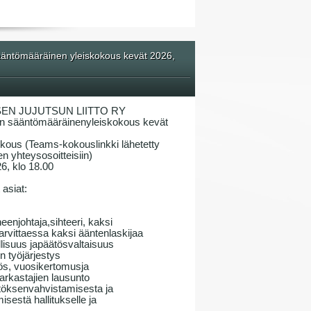
ntömääräinen yleiskokous kevät 2026,
EN JUJUTSUN LIITTO RY
n sääntömääräinenyleiskokous kevät
okous (Teams-kokouslinkki lähetetty
n yhteysosoitteisiin)
26, klo 18.00
asiat:
enjohtaja,sihteeri, kaksi
tarvittaessa kaksi ääntenlaskijaa
llisuus japäätösvaltaisuus
 työjärjestys
tös, vuosikertomusja
tarkastajien lausunto
ätöksenvahvistamisesta ja
estä hallitukselle ja