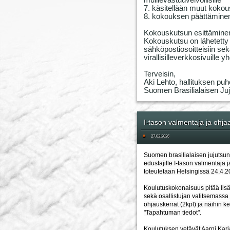
muillevastuuvelvollisille
7. käsitellään muut kokou
8. kokouksen päättämine
Kokouskutsun esittämine
Kokouskutsu on lähetetty l
sähköpostiosoitteisiin sekä 
virallisilleverkkosivuille
Terveisin,
Aki Lehto, hallituksen puh
Suomen Brasilialaisen Juju
I-tason valmentaja ja ohja
#
27.02.2026
Suomen brasilialaisen jujutsun 
edustajille I-tason valmentaja 
toteutetaan Helsingissä 24.4.2
Koulutuskokonaisuus pitää lisä
sekä osallistujan valitsemassa
ohjauskerrat (2kpl) ja näihin ker
"Tapahtuman tiedot".
Koulutuksen vetävät Aarni Karj