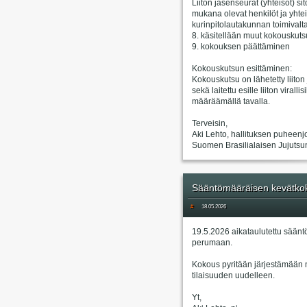
Liiton jäsenseurat (yhteisöt) s
mukana olevat henkilöt ja yhtei
kurinpitolautakunnan toimivalta
8. käsitellään muut kokouskuts
9. kokouksen päättäminen
Kokouskutsun esittäminen:
Kokouskutsu on lähetetty liiton
sekä laitettu esille liiton virall
määräämällä tavalla.
Terveisin,
Aki Lehto, hallituksen puheenj
Suomen Brasilialaisen Jujutsun 
Sääntömääräisen kevätkok
#
18.05.2026
19.5.2026 aikataulutettu säänt
perumaan.
Kokous pyritään järjestämään 
tilaisuuden uudelleen.
Yt,