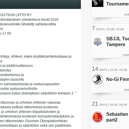
JUTSUN LIITTO RY
ntömääräinen yleiskokous kevät 2026
kokouslinkki lähetetty sähköpostilla
n)
lo 17.00
:
taja, sihteeri, kaksi pöytäkirjantarkastajaa ja
aa
s ja päätösvaltaisuus
rjestys
vuosikertomus ja
stajien lausunto
sen vahvistamisesta ja vastuuvapauden
uille vastuuvelvollisille
uraava lisäys yhdistyksen sääntöihin kohtaan 2. ”
at liikunnan ja urheilun yhteisiin vakavaa
 vakavia eettisiä rikkomuksia koskeviin
ja urheilun yhteisiin kilpailutulosten ja
tirikkomuksia koskeviin kurinpitomääräyksiin ja
isten rikkomusten (Suomen Olympiakomitean
oimivaltaan ja sääntöihin sekä sen päätöksiin.