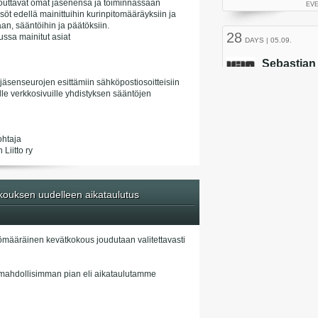
itouttavat omat jäsenensä ja toiminnassaan
söt edellä mainittuihin kurinpitomääräyksiin ja
an, sääntöihin ja päätöksiin.
ussa mainitut asiat
 jäsenseurojen esittämiin sähköpostiosoitteisiin
isille verkkosivuille yhdistyksen sääntöjen
ohtaja
Liitto ry
ouksen uudelleen aikataulutus
ömääräinen kevätkokous joudutaan valitettavasti
mahdollisimman pian eli aikataulutamme