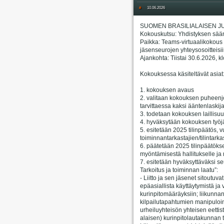
#
10.06.2026
SUOMEN BRASILIALAISEN JU
Kokouskutsu: Yhdistyksen sää
Paikka: Teams-virtuaalikokous (
jäsenseurojen yhteysosoitteisii
Ajankohta: Tiistai 30.6.2026, k
Kokouksessa käsiteltävät asiat
1. kokouksen avaus
2. valitaan kokouksen puheenjoh
tarvittaessa kaksi ääntenlaskij
3. todetaan kokouksen laillisuu
4. hyväksytään kokouksen työjä
5. esitetään 2025 tilinpäätös, 
toiminnantarkastajien/tilintarka
6. päätetään 2025 tilinpäätök
myöntämisestä hallitukselle ja m
7. esitetään hyväksyttäväksi se
Tarkoitus ja toiminnan laatu”:
- Liitto ja sen jäsenet sitoutuv
epäasiallista käyttäytymistä ja
kurinpitomääräyksiin; liikunnan 
kilpailutapahtumien manipuloin
urheiluyhteisön yhteisen eett
alaisen) kurinpitolautakunnan t