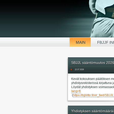
MAIN
FBJJF I
SBJJL sääntömuutos 202
#
22.07.2026
Kevät kokouksen päätöksen mu
yhdistysrekisterissä kirjattun
Löydät yhdistyksen voimassaol
lang=fi
(
https://bjjliitto.fi/vir_
Yhdistyksen sääntömääräi