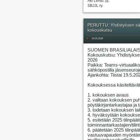
Aki Lehto, pj.
SBJJL ry.
PERUTTU: Yhdistyksen sää
kokouskutsu
#
04.05.2026
SUOMEN BRASILIALAIS
Kokouskutsu: Yhdistykse
2026
Paikka: Teams-virtuaalik
sähköpostilla jäsenseuroje
Ajankohta: Tiistai 19.5.20
Kokouksessa käsiteltävät 
1. kokouksen avaus
2. valitaan kokouksen puhe
pöytäkirjantarkastajaa ja 
3. todetaan kokouksen lai
4. hyväksytään kokouksen
5. esitetään 2025 tilinpää
toiminnantarkastajien/tilin
6. päätetään 2025 tilinpä
vastuuvapauden myöntämis