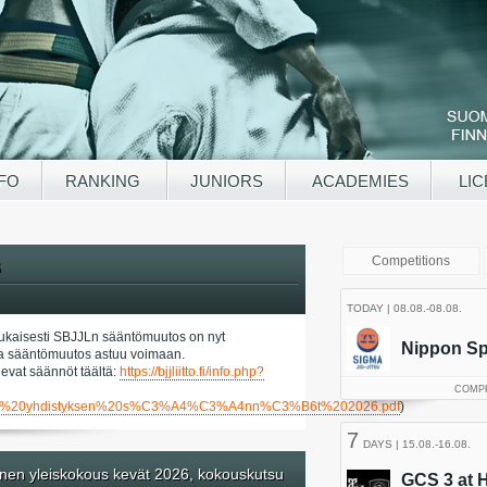
NFO
RANKING
JUNIORS
ACADEMIES
LIC
6
kaisesti SBJJLn sääntömuutos on nyt
a ja sääntömuutos astuu voimaan.
evat säännöt täältä:
https://bjjliitto.fi/info.php?
tied/SBJJL%20yhdistyksen%20s%C3%A4%C3%A4nn%C3%B6t%202026.pdf
)
nen yleiskokous kevät 2026, kokouskutsu