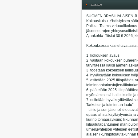
#
10.06.2026
SUOMEN BRASILIALAISEN JU
Kokouskutsu: Yhdistyksen sää
Paikka: Teams-virtuaalikokous (
jäsenseurojen yhteysosoitteisii
Ajankohta: Tiistai 30.6.2026, k
Kokouksessa käsiteltävät asiat
1. kokouksen avaus
2. valitaan kokouksen puheenjoh
tarvittaessa kaksi ääntenlaskij
3. todetaan kokouksen laillisuu
4. hyväksytään kokouksen työjä
5. esitetään 2025 tilinpäätös, 
toiminnantarkastajien/tilintarka
6. päätetään 2025 tilinpäätök
myöntämisestä hallitukselle ja m
7. esitetään hyväksyttäväksi se
Tarkoitus ja toiminnan laatu”:
- Liitto ja sen jäsenet sitoutuv
epäasiallista käyttäytymistä ja
kurinpitomääräyksiin; liikunnan 
kilpailutapahtumien manipuloin
urheiluyhteisön yhteisen eett
alaisen) kurinpitolautakunnan t