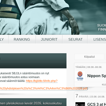
LY
RANKING
JUNIORIT
SEURAT
LISENS
6
kaisesti SBJJLn sääntömuutos on nyt
a ja sääntömuutos astuu voimaan.
evat säännöt täältä:
https://bjjliitto.fi/info.php?
tied/SBJJL%20yhdistyksen%20s%C3%A4%C3%A4nn%C3%B6t%202026.pdf
)
nen yleiskokous kevät 2026, kokouskutsu