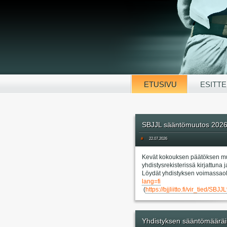
ETUSIVU
ESITTE
SBJJL sääntömuutos 202
#
22.07.2026
Kevät kokouksen päätöksen mu
yhdistysrekisterissä kirjattun
Löydät yhdistyksen voimassaol
lang=fi
(
https://bjjliitto.fi/vir_
Yhdistyksen sääntömääräi