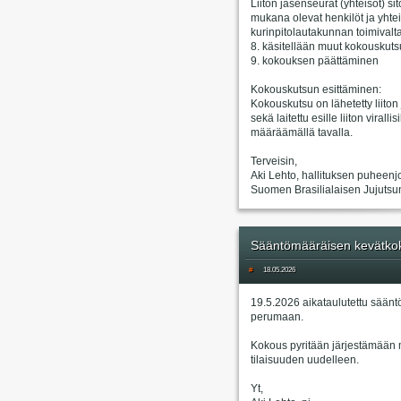
Liiton jäsenseurat (yhteisöt) s
mukana olevat henkilöt ja yhtei
kurinpitolautakunnan toimivalta
8. käsitellään muut kokouskuts
9. kokouksen päättäminen
Kokouskutsun esittäminen:
Kokouskutsu on lähetetty liiton
sekä laitettu esille liiton virall
määräämällä tavalla.
Terveisin,
Aki Lehto, hallituksen puheenj
Suomen Brasilialaisen Jujutsun 
Sääntömääräisen kevätkok
#
18.05.2026
19.5.2026 aikataulutettu säänt
perumaan.
Kokous pyritään järjestämään 
tilaisuuden uudelleen.
Yt,