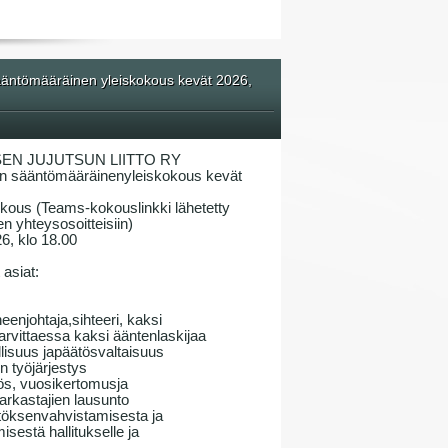
ntömääräinen yleiskokous kevät 2026,
EN JUJUTSUN LIITTO RY
n sääntömääräinenyleiskokous kevät
okous (Teams-kokouslinkki lähetetty
n yhteysosoitteisiin)
26, klo 18.00
asiat:
enjohtaja,sihteeri, kaksi
tarvittaessa kaksi ääntenlaskijaa
llisuus japäätösvaltaisuus
 työjärjestys
tös, vuosikertomusja
tarkastajien lausunto
ätöksenvahvistamisesta ja
estä hallitukselle ja