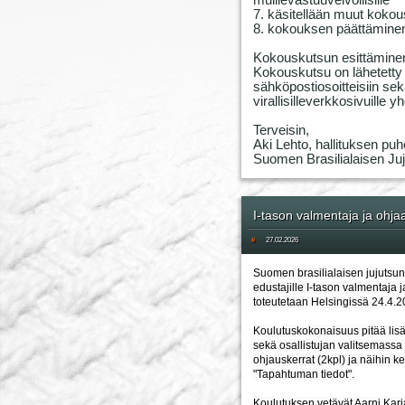
muillevastuuvelvollisille
7. käsitellään muut kokou
8. kokouksen päättämine
Kokouskutsun esittämine
Kokouskutsu on lähetetty l
sähköpostiosoitteisiin sekä 
virallisilleverkkosivuille
Terveisin,
Aki Lehto, hallituksen puh
Suomen Brasilialaisen Juju
I-tason valmentaja ja ohja
#
27.02.2026
Suomen brasilialaisen jujutsun 
edustajille I-tason valmentaja 
toteutetaan Helsingissä 24.4.2
Koulutuskokonaisuus pitää lisä
sekä osallistujan valitsemassa
ohjauskerrat (2kpl) ja näihin ker
"Tapahtuman tiedot".
Koulutuksen vetävät Aarni Karj