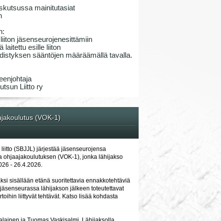
skutsussa mainitutasiat
n
n:
iiton jäsenseurojenesittämiin
laitettu esille liiton
 yhdistyksen sääntöjen määräämällä tavalla.
eenjohtaja
tsun Liitto ry
ajakoulutus (VOK-1)
liitto (SBJJL) järjestää jäsenseurojensa
ja ohjaajakoulutuksen (VOK-1), jonka lähijakso
026 - 26.4.2026.
ksi sisällään etänä suoritettavia ennakkotehtäviä
 jäsenseurassa lähijakson jälkeen toteutettavat
toihin liittyvät tehtävät. Katso lisää kohdasta
alainen ja Tuomas Vaskisalmi. Lähijaksolla