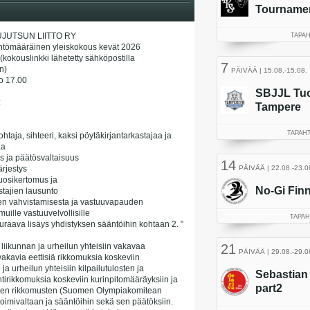
JUTSUN LIITTO RY
ntömääräinen yleiskokous kevät 2026
kokouslinkki lähetetty sähköpostilla
n)
lo 17.00
:
taja, sihteeri, kaksi pöytäkirjantarkastajaa ja
aa
s ja päätösvaltaisuus
rjestys
vuosikertomus ja
stajien lausunto
sen vahvistamisesta ja vastuuvapauden
uille vastuuvelvollisille
uraava lisäys yhdistyksen sääntöihin kohtaan 2. ”
at liikunnan ja urheilun yhteisiin vakavaa
 vakavia eettisiä rikkomuksia koskeviin
ja urheilun yhteisiin kilpailutulosten ja
tirikkomuksia koskeviin kurinpitomääräyksiin ja
isten rikkomusten (Suomen Olympiakomitean
oimivaltaan ja sääntöihin sekä sen päätöksiin.