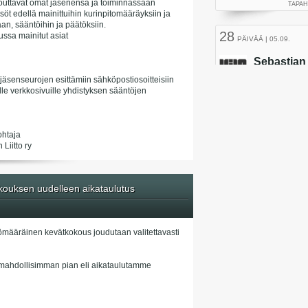
itouttavat omat jäsenensä ja toiminnassaan
söt edellä mainittuihin kurinpitomääräyksiin ja
an, sääntöihin ja päätöksiin.
ussa mainitut asiat
 jäsenseurojen esittämiin sähköpostiosoitteisiin
isille verkkosivuille yhdistyksen sääntöjen
ohtaja
Liitto ry
ouksen uudelleen aikataulutus
ömääräinen kevätkokous joudutaan valitettavasti
mahdollisimman pian eli aikataulutamme