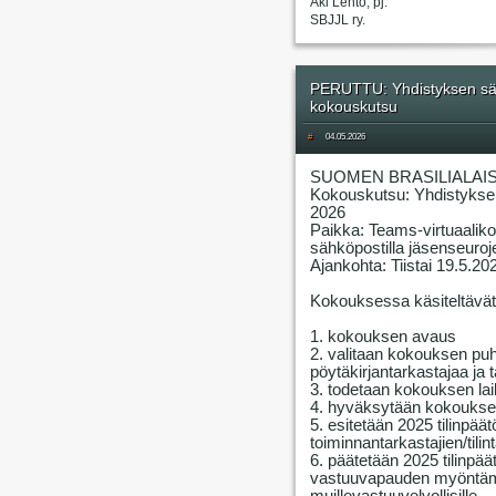
Aki Lehto, pj.
SBJJL ry.
PERUTTU: Yhdistyksen sää
kokouskutsu
#
04.05.2026
SUOMEN BRASILIALAIS
Kokouskutsu: Yhdistykse
2026
Paikka: Teams-virtuaalik
sähköpostilla jäsenseuroje
Ajankohta: Tiistai 19.5.20
Kokouksessa käsiteltävät 
1. kokouksen avaus
2. valitaan kokouksen puhe
pöytäkirjantarkastajaa ja 
3. todetaan kokouksen lai
4. hyväksytään kokouksen
5. esitetään 2025 tilinpää
toiminnantarkastajien/tilin
6. päätetään 2025 tilinpä
vastuuvapauden myöntämis