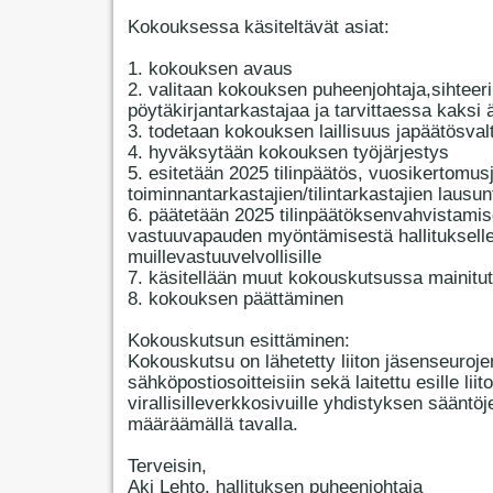
Kokouksessa käsiteltävät asiat:
1. kokouksen avaus
2. valitaan kokouksen puheenjohtaja,sihteeri
pöytäkirjantarkastajaa ja tarvittaessa kaksi 
3. todetaan kokouksen laillisuus japäätösval
4. hyväksytään kokouksen työjärjestys
5. esitetään 2025 tilinpäätös, vuosikertomus
toiminnantarkastajien/tilintarkastajien lausun
6. päätetään 2025 tilinpäätöksenvahvistamis
vastuuvapauden myöntämisestä hallitukselle
muillevastuuvelvollisille
7. käsitellään muut kokouskutsussa mainitut
8. kokouksen päättäminen
Kokouskutsun esittäminen:
Kokouskutsu on lähetetty liiton jäsenseuroje
sähköpostiosoitteisiin sekä laitettu esille liit
virallisilleverkkosivuille yhdistyksen sääntöj
määräämällä tavalla.
Terveisin,
Aki Lehto, hallituksen puheenjohtaja