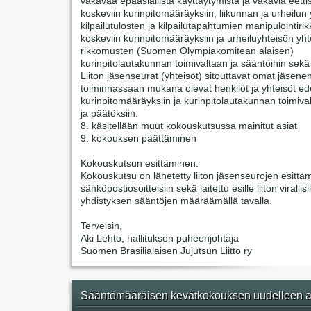
vakavaa epäasiallista käyttäytymistä ja vakavia eetti
koskeviin kurinpitomääräyksiin; liikunnan ja urheilun 
kilpailutulosten ja kilpailutapahtumien manipulointir
koskeviin kurinpitomääräyksiin ja urheiluyhteisön yht
rikkomusten (Suomen Olympiakomitean alaisen)
kurinpitolautakunnan toimivaltaan ja sääntöihin sekä
Liiton jäsenseurat (yhteisöt) sitouttavat omat jäsene
toiminnassaan mukana olevat henkilöt ja yhteisöt ede
kurinpitomääräyksiin ja kurinpitolautakunnan toimiva
ja päätöksiin.
8. käsitellään muut kokouskutsussa mainitut asiat
9. kokouksen päättäminen
Kokouskutsun esittäminen:
Kokouskutsu on lähetetty liiton jäsenseurojen esittäm
sähköpostiosoitteisiin sekä laitettu esille liiton virallisi
yhdistyksen sääntöjen määräämällä tavalla.
Terveisin,
Aki Lehto, hallituksen puheenjohtaja
Suomen Brasilialaisen Jujutsun Liitto ry
Sääntömääräisen kevätkokouksen uudelleen a