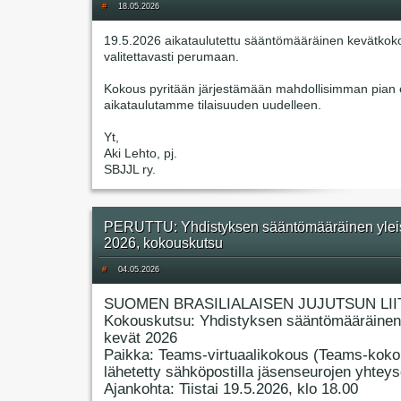
#
18.05.2026
19.5.2026 aikataulutettu sääntömääräinen kevätkok
valitettavasti perumaan.
Kokous pyritään järjestämään mahdollisimman pian e
aikataulutamme tilaisuuden uudelleen.
Yt,
Aki Lehto, pj.
SBJJL ry.
PERUTTU: Yhdistyksen sääntömääräinen ylei
2026, kokouskutsu
#
04.05.2026
SUOMEN BRASILIALAISEN JUJUTSUN LII
Kokouskutsu: Yhdistyksen sääntömääräinen
kevät 2026
Paikka: Teams-virtuaalikokous (Teams-koko
lähetetty sähköpostilla jäsenseurojen yhteyso
Ajankohta: Tiistai 19.5.2026, klo 18.00