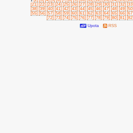
1
[21]
[22]
[23]
[24]
[25]
[26]
[27]
[28]
[29]
[30]
[31]
[32]
[33
[38]
[39]
[40]
[41]
[42]
[43]
[44]
[45]
[46]
[47]
[48]
[49]
[50
[55]
[56]
[57]
[58]
[59]
[60]
[61]
[62]
[63]
[64]
[65]
[66]
[67
[72]
[73]
[74]
[75]
[76]
[77]
[78]
[79]
[80]
[81]
[82
Upota
RSS