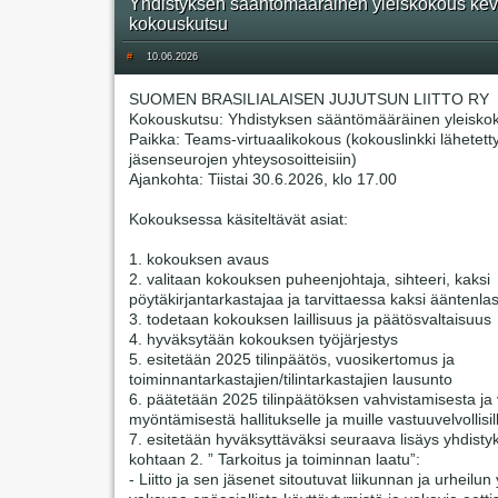
Yhdistyksen sääntömääräinen yleiskokous kev
kokouskutsu
#
10.06.2026
SUOMEN BRASILIALAISEN JUJUTSUN LIITTO RY
Kokouskutsu: Yhdistyksen sääntömääräinen yleisko
Paikka: Teams-virtuaalikokous (kokouslinkki lähetett
jäsenseurojen yhteysosoitteisiin)
Ajankohta: Tiistai 30.6.2026, klo 17.00
Kokouksessa käsiteltävät asiat:
1. kokouksen avaus
2. valitaan kokouksen puheenjohtaja, sihteeri, kaksi
pöytäkirjantarkastajaa ja tarvittaessa kaksi ääntenlas
3. todetaan kokouksen laillisuus ja päätösvaltaisuus
4. hyväksytään kokouksen työjärjestys
5. esitetään 2025 tilinpäätös, vuosikertomus ja
toiminnantarkastajien/tilintarkastajien lausunto
6. päätetään 2025 tilinpäätöksen vahvistamisesta j
myöntämisestä hallitukselle ja muille vastuuvelvollisil
7. esitetään hyväksyttäväksi seuraava lisäys yhdisty
kohtaan 2. ” Tarkoitus ja toiminnan laatu”:
- Liitto ja sen jäsenet sitoutuvat liikunnan ja urheilun 