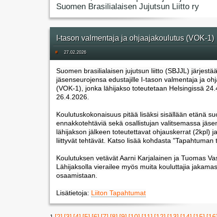
Suomen Brasilialaisen Jujutsun Liitto ry
I-tason valmentaja ja ohjaajakoulutus (VOK-1)
#
27.02.2026
Suomen brasilialaisen jujutsun liitto (SBJJL) järjestä
jäsenseurojensa edustajille I-tason valmentaja ja oh
(VOK-1), jonka lähijakso toteutetaan Helsingissä 24.
26.4.2026.
Koulutuskokonaisuus pitää lisäksi sisällään etänä suo
ennakkotehtäviä sekä osallistujan valitsemassa jäs
lähijakson jälkeen toteutettavat ohjauskerrat (2kpl) ja
liittyvät tehtävät. Katso lisää kohdasta "Tapahtuman t
Koulutuksen vetävät Aarni Karjalainen ja Tuomas Vas
Lähijaksolla vierailee myös muita kouluttajia jakama
osaamistaan.
Lisätietoja:
Liiton Tapahtumat
[2]
[3]
[4]
[5]
[6]
[7]
[8]
[9]
[10]
[11]
[12]
[13]
[14]
[15]
[16