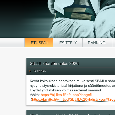
ETUSIVU
ESITTELY
RANKING
SBJJL sääntömuutos 2026
#
22.07.2026
Kevät kokouksen päätöksen mukaisesti SBJJLn sää
nyt yhdistysrekisterissä kirjattuna ja sääntömuutos 
Löydät yhdistyksen voimassaolevat säännöt
täältä:
https://bjjliitto.fi/info.php?lang=fi
(
https://bjjliitto.fi/vir_tied/SBJJL%20yhdisty