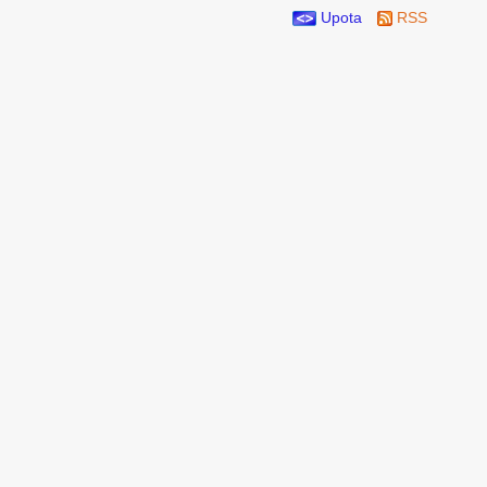
Upota
RSS