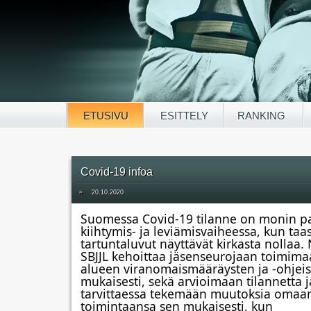
ETUSIVU
ESITTELY
RANKING
Covid-19 infoa
#
20.10.2020
Suomessa Covid-19 tilanne on monin pa
kiihtymis- ja leviämisvaiheessa, kun taas 
tartuntaluvut näyttävät kirkasta nollaa. N
SBJJL kehoittaa jäsenseurojaan toimim
alueen viranomaismääräysten ja -ohjeis
mukaisesti, sekä arvioimaan tilannetta ja
tarvittaessa tekemään muutoksia omaan
toimintaansa sen mukaisesti, kun 