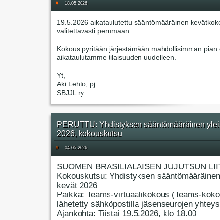
#
18.05.2026
19.5.2026 aikataulutettu sääntömääräinen kevätkok
valitettavasti perumaan.
Kokous pyritään järjestämään mahdollisimman pian e
aikataulutamme tilaisuuden uudelleen.
Yt,
Aki Lehto, pj.
SBJJL ry.
PERUTTU: Yhdistyksen sääntömääräinen ylei
2026, kokouskutsu
#
04.05.2026
SUOMEN BRASILIALAISEN JUJUTSUN LII
Kokouskutsu: Yhdistyksen sääntömääräinen
kevät 2026
Paikka: Teams-virtuaalikokous (Teams-koko
lähetetty sähköpostilla jäsenseurojen yhteyso
Ajankohta: Tiistai 19.5.2026, klo 18.00