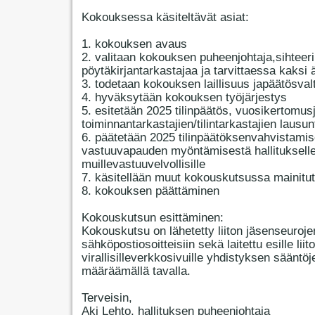
Kokouksessa käsiteltävät asiat:
1. kokouksen avaus
2. valitaan kokouksen puheenjohtaja,sihteeri
pöytäkirjantarkastajaa ja tarvittaessa kaksi 
3. todetaan kokouksen laillisuus japäätösval
4. hyväksytään kokouksen työjärjestys
5. esitetään 2025 tilinpäätös, vuosikertomus
toiminnantarkastajien/tilintarkastajien lausun
6. päätetään 2025 tilinpäätöksenvahvistamis
vastuuvapauden myöntämisestä hallitukselle
muillevastuuvelvollisille
7. käsitellään muut kokouskutsussa mainitut
8. kokouksen päättäminen
Kokouskutsun esittäminen:
Kokouskutsu on lähetetty liiton jäsenseuroje
sähköpostiosoitteisiin sekä laitettu esille liit
virallisilleverkkosivuille yhdistyksen sääntöj
määräämällä tavalla.
Terveisin,
Aki Lehto, hallituksen puheenjohtaja