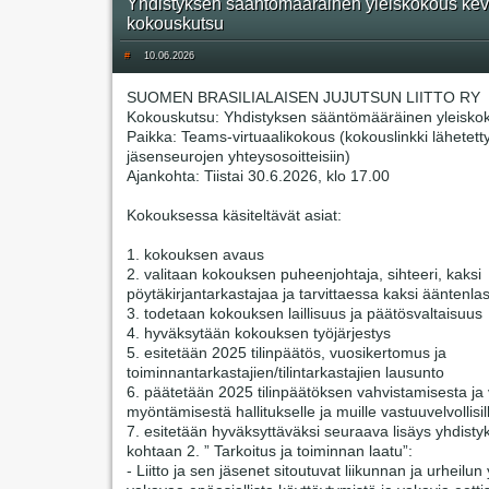
Yhdistyksen sääntömääräinen yleiskokous kev
kokouskutsu
#
10.06.2026
SUOMEN BRASILIALAISEN JUJUTSUN LIITTO RY
Kokouskutsu: Yhdistyksen sääntömääräinen yleisko
Paikka: Teams-virtuaalikokous (kokouslinkki lähetett
jäsenseurojen yhteysosoitteisiin)
Ajankohta: Tiistai 30.6.2026, klo 17.00
Kokouksessa käsiteltävät asiat:
1. kokouksen avaus
2. valitaan kokouksen puheenjohtaja, sihteeri, kaksi
pöytäkirjantarkastajaa ja tarvittaessa kaksi ääntenlas
3. todetaan kokouksen laillisuus ja päätösvaltaisuus
4. hyväksytään kokouksen työjärjestys
5. esitetään 2025 tilinpäätös, vuosikertomus ja
toiminnantarkastajien/tilintarkastajien lausunto
6. päätetään 2025 tilinpäätöksen vahvistamisesta j
myöntämisestä hallitukselle ja muille vastuuvelvollisil
7. esitetään hyväksyttäväksi seuraava lisäys yhdisty
kohtaan 2. ” Tarkoitus ja toiminnan laatu”:
- Liitto ja sen jäsenet sitoutuvat liikunnan ja urheilun 