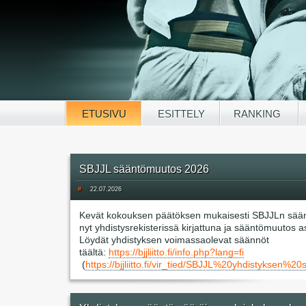
ETUSIVU
ESITTELY
RANKING
SBJJL sääntömuutos 2026
#
22.07.2026
Kevät kokouksen päätöksen mukaisesti SBJJLn sää
nyt yhdistysrekisterissä kirjattuna ja sääntömuutos 
Löydät yhdistyksen voimassaolevat säännöt
täältä:
https://bjjliitto.fi/info.php?lang=fi
(
https://bjjliitto.fi/vir_tied/SBJJL%20yhdisty