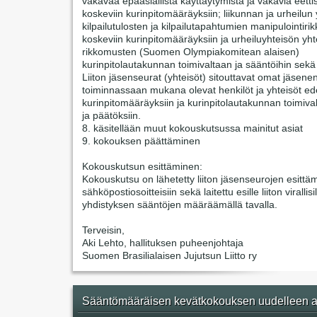
vakavaa epäasiallista käyttäytymistä ja vakavia eetti
koskeviin kurinpitomääräyksiin; liikunnan ja urheilun 
kilpailutulosten ja kilpailutapahtumien manipulointir
koskeviin kurinpitomääräyksiin ja urheiluyhteisön yht
rikkomusten (Suomen Olympiakomitean alaisen)
kurinpitolautakunnan toimivaltaan ja sääntöihin sekä
Liiton jäsenseurat (yhteisöt) sitouttavat omat jäsene
toiminnassaan mukana olevat henkilöt ja yhteisöt ede
kurinpitomääräyksiin ja kurinpitolautakunnan toimiva
ja päätöksiin.
8. käsitellään muut kokouskutsussa mainitut asiat
9. kokouksen päättäminen
Kokouskutsun esittäminen:
Kokouskutsu on lähetetty liiton jäsenseurojen esittäm
sähköpostiosoitteisiin sekä laitettu esille liiton virallisi
yhdistyksen sääntöjen määräämällä tavalla.
Terveisin,
Aki Lehto, hallituksen puheenjohtaja
Suomen Brasilialaisen Jujutsun Liitto ry
Sääntömääräisen kevätkokouksen uudelleen a