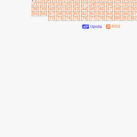
1
[21]
[22]
[23]
[24]
[25]
[26]
[27]
[28]
[29]
[30]
[31]
[32]
[33
[38]
[39]
[40]
[41]
[42]
[43]
[44]
[45]
[46]
[47]
[48]
[49]
[50
[55]
[56]
[57]
[58]
[59]
[60]
[61]
[62]
[63]
[64]
[65]
[66]
[67
[72]
[73]
[74]
[75]
[76]
[77]
[78]
[79]
[80]
[81]
[82
Upota
RSS