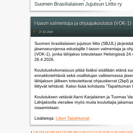
Suomen Brasilialaisen Jujutsun Liitto ry
I-tason valmentaja ja ohjaajakoulutus (VOK-1)
#
27.02.2026
Suomen brasilialaisen jujutsun liitto (SBJJL) järjestä
jäsenseurojensa edustajille I-tason valmentaja ja oh
(VOK-1), jonka lähijakso toteutetaan Helsingissä 24.
26.4.2026.
Koulutuskokonaisuus pitää lisäksi sisällään etänä suo
ennakkotehtäviä sekä osallistujan valitsemassa jäs
lähijakson jälkeen toteutettavat ohjauskerrat (2kpl) ja
liittyvät tehtävät. Katso lisää kohdasta "Tapahtuman t
Koulutuksen vetävät Aarni Karjalainen ja Tuomas Vas
Lähijaksolla vierailee myös muita kouluttajia jakama
osaamistaan.
Lisätietoja:
Liiton Tapahtumat
[2]
[3]
[4]
[5]
[6]
[7]
[8]
[9]
[10]
[11]
[12]
[13]
[14]
[15]
[16