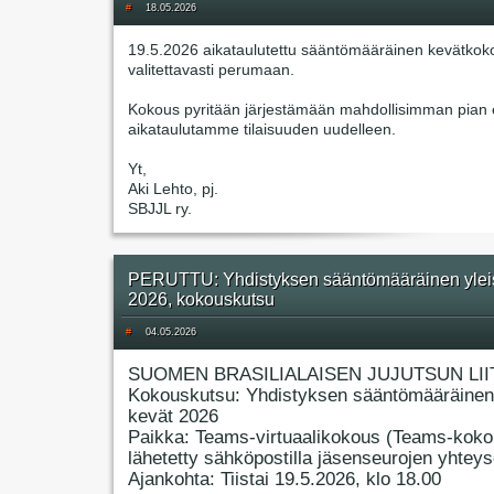
#
18.05.2026
19.5.2026 aikataulutettu sääntömääräinen kevätkok
valitettavasti perumaan.
Kokous pyritään järjestämään mahdollisimman pian e
aikataulutamme tilaisuuden uudelleen.
Yt,
Aki Lehto, pj.
SBJJL ry.
PERUTTU: Yhdistyksen sääntömääräinen ylei
2026, kokouskutsu
#
04.05.2026
SUOMEN BRASILIALAISEN JUJUTSUN LII
Kokouskutsu: Yhdistyksen sääntömääräinen
kevät 2026
Paikka: Teams-virtuaalikokous (Teams-koko
lähetetty sähköpostilla jäsenseurojen yhteyso
Ajankohta: Tiistai 19.5.2026, klo 18.00