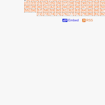
1
[21]
[22]
[23]
[24]
[25]
[26]
[27]
[28]
[29]
[30]
[31]
[32]
[33
[38]
[39]
[40]
[41]
[42]
[43]
[44]
[45]
[46]
[47]
[48]
[49]
[50
[55]
[56]
[57]
[58]
[59]
[60]
[61]
[62]
[63]
[64]
[65]
[66]
[67
[72]
[73]
[74]
[75]
[76]
[77]
[78]
[79]
[80]
[81]
[82
Embed
RSS