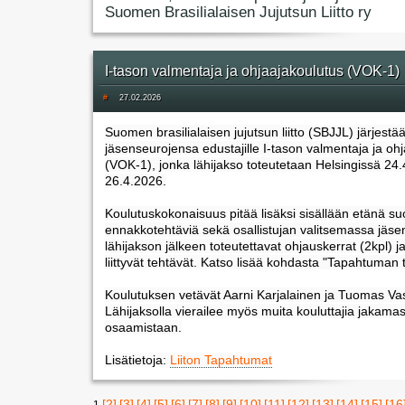
Suomen Brasilialaisen Jujutsun Liitto ry
I-tason valmentaja ja ohjaajakoulutus (VOK-1)
#
27.02.2026
Suomen brasilialaisen jujutsun liitto (SBJJL) järjestä
jäsenseurojensa edustajille I-tason valmentaja ja oh
(VOK-1), jonka lähijakso toteutetaan Helsingissä 24.
26.4.2026.
Koulutuskokonaisuus pitää lisäksi sisällään etänä suo
ennakkotehtäviä sekä osallistujan valitsemassa jäs
lähijakson jälkeen toteutettavat ohjauskerrat (2kpl) ja
liittyvät tehtävät. Katso lisää kohdasta "Tapahtuman t
Koulutuksen vetävät Aarni Karjalainen ja Tuomas Vas
Lähijaksolla vierailee myös muita kouluttajia jakama
osaamistaan.
Lisätietoja:
Liiton Tapahtumat
[2]
[3]
[4]
[5]
[6]
[7]
[8]
[9]
[10]
[11]
[12]
[13]
[14]
[15]
[16