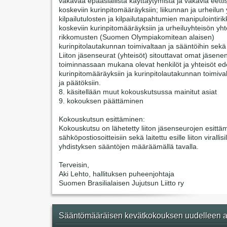
vakavaa epäasiallista käyttäytymistä ja vakavia eetti
koskeviin kurinpitomääräyksiin; liikunnan ja urheilun 
kilpailutulosten ja kilpailutapahtumien manipulointir
koskeviin kurinpitomääräyksiin ja urheiluyhteisön yht
rikkomusten (Suomen Olympiakomitean alaisen)
kurinpitolautakunnan toimivaltaan ja sääntöihin sekä
Liiton jäsenseurat (yhteisöt) sitouttavat omat jäsene
toiminnassaan mukana olevat henkilöt ja yhteisöt ede
kurinpitomääräyksiin ja kurinpitolautakunnan toimiva
ja päätöksiin.
8. käsitellään muut kokouskutsussa mainitut asiat
9. kokouksen päättäminen
Kokouskutsun esittäminen:
Kokouskutsu on lähetetty liiton jäsenseurojen esittäm
sähköpostiosoitteisiin sekä laitettu esille liiton virallisi
yhdistyksen sääntöjen määräämällä tavalla.
Terveisin,
Aki Lehto, hallituksen puheenjohtaja
Suomen Brasilialaisen Jujutsun Liitto ry
Sääntömääräisen kevätkokouksen uudelleen a