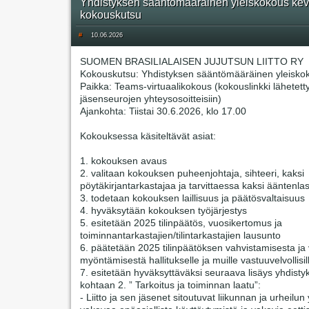
Yhdistyksen sääntömääräinen yleiskokous kev
kokouskutsu
#
10.06.2026
SUOMEN BRASILIALAISEN JUJUTSUN LIITTO RY
Kokouskutsu: Yhdistyksen sääntömääräinen yleisko
Paikka: Teams-virtuaalikokous (kokouslinkki lähetett
jäsenseurojen yhteysosoitteisiin)
Ajankohta: Tiistai 30.6.2026, klo 17.00
Kokouksessa käsiteltävät asiat:
1. kokouksen avaus
2. valitaan kokouksen puheenjohtaja, sihteeri, kaksi
pöytäkirjantarkastajaa ja tarvittaessa kaksi ääntenlas
3. todetaan kokouksen laillisuus ja päätösvaltaisuus
4. hyväksytään kokouksen työjärjestys
5. esitetään 2025 tilinpäätös, vuosikertomus ja
toiminnantarkastajien/tilintarkastajien lausunto
6. päätetään 2025 tilinpäätöksen vahvistamisesta j
myöntämisestä hallitukselle ja muille vastuuvelvollisil
7. esitetään hyväksyttäväksi seuraava lisäys yhdisty
kohtaan 2. ” Tarkoitus ja toiminnan laatu”:
- Liitto ja sen jäsenet sitoutuvat liikunnan ja urheilun 