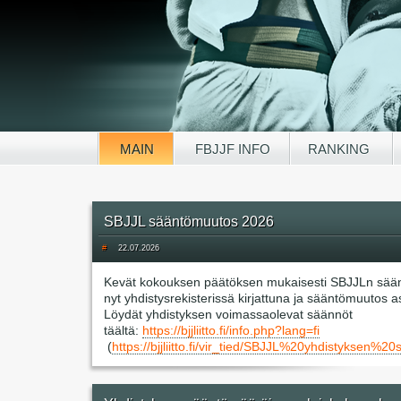
MAIN
FBJJF INFO
RANKING
SBJJL sääntömuutos 2026
#
22.07.2026
Kevät kokouksen päätöksen mukaisesti SBJJLn sää
nyt yhdistysrekisterissä kirjattuna ja sääntömuutos 
Löydät yhdistyksen voimassaolevat säännöt
täältä:
https://bjjliitto.fi/info.php?lang=fi
(
https://bjjliitto.fi/vir_tied/SBJJL%20yhdisty