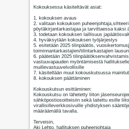
Kokouksessa käsiteltävät asiat:
1. kokouksen avaus
2. valitaan kokouksen puheenjohtaja,sihteeri
pöytäkirjantarkastajaa ja tarvittaessa kaksi 
3. todetaan kokouksen laillisuus japäätösval
4. hyväksytään kokouksen työjärjestys
5. esitetään 2025 tilinpäätös, vuosikertomus
toiminnantarkastajien/tilintarkastajien lausun
6. päätetään 2025 tilinpäätöksenvahvistamis
vastuuvapauden myöntämisestä hallitukselle
muillevastuuvelvollisille
7. käsitellään muut kokouskutsussa mainitut
8. kokouksen päättäminen
Kokouskutsun esittäminen:
Kokouskutsu on lähetetty liiton jäsenseuroje
sähköpostiosoitteisiin sekä laitettu esille liit
virallisilleverkkosivuille yhdistyksen sääntöj
määräämällä tavalla.
Terveisin,
Aki Lehto, hallituksen puheenjohtaja