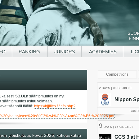
NFO
RANKING
JUNIORS
ACADEMIES
LIC
6
kaisesti SBJJLn sääntömuutos on nyt
a ja sääntömuutos astuu voimaan.
evat säännöt täältä:
https://bjjliitto.fi/info.php?
tied/SBJJL%20yhdistyksen%20s%C3%A4%C3%A4nn%C3%B6t%202026.pdf
)
nen yleiskokous kevät 2026, kokouskutsu