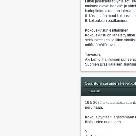
Liiton jäsenseurat (yhteisöt) s
mukana olevat henkilöt ja yhtei
kurinpitolautakunnan toimivalta
8. käsitellään muut kokouskuts
9. kokouksen päättäminen
Kokouskutsun esittäminen:
Kokouskutsu on lähetetty liiton
sekä laitettu esille liiton virall
määräämällä tavalla.
Terveisin,
Aki Lehto, hallituksen puheenj
Suomen Brasilialaisen Jujutsun 
Sääntömääräisen kevätkok
#
18.05.2026
19.5.2026 aikataulutettu säänt
perumaan.
Kokous pyritään järjestämään 
tilaisuuden uudelleen.
Yt,