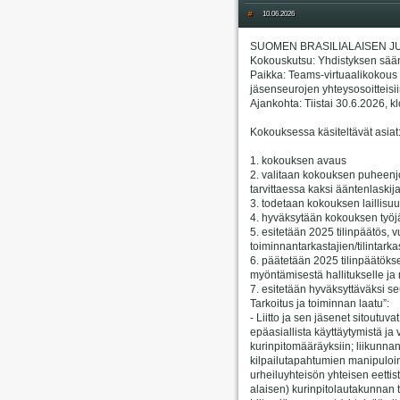
#
10.06.2026
SUOMEN BRASILIALAISEN JU
Kokouskutsu: Yhdistyksen sää
Paikka: Teams-virtuaalikokous (
jäsenseurojen yhteysosoitteisii
Ajankohta: Tiistai 30.6.2026, k
Kokouksessa käsiteltävät asiat
1. kokouksen avaus
2. valitaan kokouksen puheenjoh
tarvittaessa kaksi ääntenlaskij
3. todetaan kokouksen laillisuu
4. hyväksytään kokouksen työjä
5. esitetään 2025 tilinpäätös, 
toiminnantarkastajien/tilintarka
6. päätetään 2025 tilinpäätök
myöntämisestä hallitukselle ja m
7. esitetään hyväksyttäväksi se
Tarkoitus ja toiminnan laatu”:
- Liitto ja sen jäsenet sitoutuv
epäasiallista käyttäytymistä ja
kurinpitomääräyksiin; liikunnan 
kilpailutapahtumien manipuloin
urheiluyhteisön yhteisen eett
alaisen) kurinpitolautakunnan t