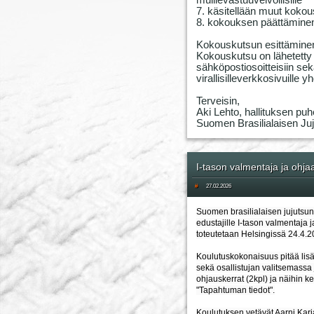
muillevastuuvelvollisille
7. käsitellään muut kokou
8. kokouksen päättämine
Kokouskutsun esittämine
Kokouskutsu on lähetetty l
sähköpostiosoitteisiin sekä 
virallisilleverkkosivuille
Terveisin,
Aki Lehto, hallituksen puh
Suomen Brasilialaisen Juju
I-tason valmentaja ja ohja
#
27.02.2026
Suomen brasilialaisen jujutsun 
edustajille I-tason valmentaja 
toteutetaan Helsingissä 24.4.2
Koulutuskokonaisuus pitää lisä
sekä osallistujan valitsemassa
ohjauskerrat (2kpl) ja näihin ker
"Tapahtuman tiedot".
Koulutuksen vetävät Aarni Karj