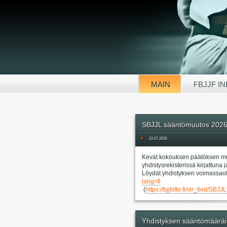
MAIN
FBJJF I
SBJJL sääntömuutos 202
#
22.07.2026
Kevät kokouksen päätöksen mu
yhdistysrekisterissä kirjattun
Löydät yhdistyksen voimassaol
lang=fi
(
https://bjjliitto.fi/vir_
Yhdistyksen sääntömääräi