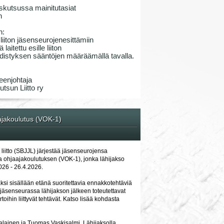
skutsussa mainitutasiat
n
n:
iiton jäsenseurojenesittämiin
laitettu esille liiton
 yhdistyksen sääntöjen määräämällä tavalla.
eenjohtaja
tsun Liitto ry
ajakoulutus (VOK-1)
liitto (SBJJL) järjestää jäsenseurojensa
ja ohjaajakoulutuksen (VOK-1), jonka lähijakso
026 - 26.4.2026.
ksi sisällään etänä suoritettavia ennakkotehtäviä
 jäsenseurassa lähijakson jälkeen toteutettavat
toihin liittyvät tehtävät. Katso lisää kohdasta
alainen ja Tuomas Vaskisalmi. Lähijaksolla