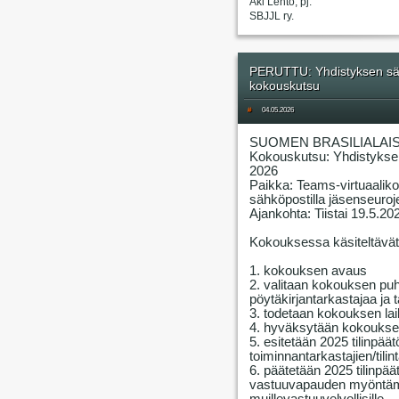
Aki Lehto, pj.
SBJJL ry.
PERUTTU: Yhdistyksen sää
kokouskutsu
#
04.05.2026
SUOMEN BRASILIALAIS
Kokouskutsu: Yhdistykse
2026
Paikka: Teams-virtuaalik
sähköpostilla jäsenseuroje
Ajankohta: Tiistai 19.5.20
Kokouksessa käsiteltävät 
1. kokouksen avaus
2. valitaan kokouksen puhe
pöytäkirjantarkastajaa ja 
3. todetaan kokouksen lai
4. hyväksytään kokouksen
5. esitetään 2025 tilinpää
toiminnantarkastajien/tilin
6. päätetään 2025 tilinpä
vastuuvapauden myöntämis