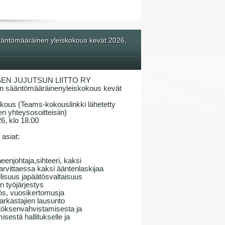
ntömääräinen yleiskokous kevät 2026,
EN JUJUTSUN LIITTO RY
n sääntömääräinenyleiskokous kevät
okous (Teams-kokouslinkki lähetetty
n yhteysosoitteisiin)
26, klo 18.00
asiat:
enjohtaja,sihteeri, kaksi
tarvittaessa kaksi ääntenlaskijaa
llisuus japäätösvaltaisuus
 työjärjestys
tös, vuosikertomusja
tarkastajien lausunto
ätöksenvahvistamisesta ja
estä hallitukselle ja