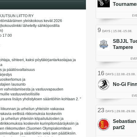
JUTSUN LIITTO RY
ntömääräinen yleiskokous kevät 2026
kokouslinkki lähetetty sähköpostilla
n)
lo 17.00
:
taja, sihteeri, kaksi pöytäkirjantarkastajaa ja
aa
s ja päätösvaltaisuus
rjestys
vuosikertomus ja
stajien lausunto
sen vahvistamisesta ja vastuuvapauden
uille vastuuvelvollisille
uraava lisäys yhdistyksen sääntöihin kohtaan 2. ”
at liikunnan ja urheilun yhteisiin vakavaa
 vakavia eettisiä rikkomuksia koskeviin
ja urheilun yhteisiin kilpailutulosten ja
tirikkomuksia koskeviin kurinpitomääräyksiin ja
isten rikkomusten (Suomen Olympiakomitean
oimivaltaan ja sääntöihin sekä sen päätöksiin.