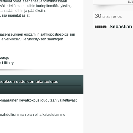
itouttavat omat jäsenensä ja toiminnassaan
söt edellä mainittuihin kurinpitomääräyksiin ja
an, sääntöihin ja päätöksiin.
ussa mainitut asiat
 jäsenseurojen esittämiin sähköpostiosoitteisiin
isille verkkosivuille yhdistyksen sääntöjen
ohtaja
Liitto ry
ouksen uudelleen aikataulutus
ömääräinen kevätkokous joudutaan valitettavasti
mahdollisimman pian eli aikataulutamme