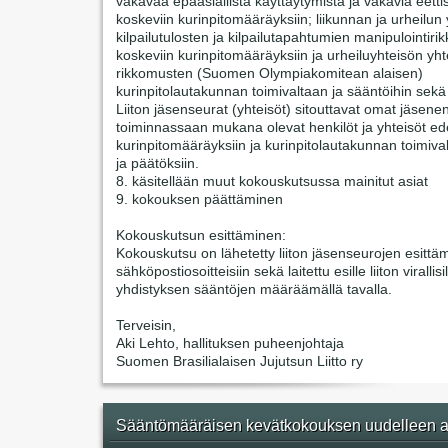
vakavaa epäasiallista käyttäytymistä ja vakavia eetti
koskeviin kurinpitomääräyksiin; liikunnan ja urheilun 
kilpailutulosten ja kilpailutapahtumien manipulointir
koskeviin kurinpitomääräyksiin ja urheiluyhteisön yht
rikkomusten (Suomen Olympiakomitean alaisen)
kurinpitolautakunnan toimivaltaan ja sääntöihin sekä
Liiton jäsenseurat (yhteisöt) sitouttavat omat jäsene
toiminnassaan mukana olevat henkilöt ja yhteisöt ede
kurinpitomääräyksiin ja kurinpitolautakunnan toimiva
ja päätöksiin.
8. käsitellään muut kokouskutsussa mainitut asiat
9. kokouksen päättäminen
Kokouskutsun esittäminen:
Kokouskutsu on lähetetty liiton jäsenseurojen esittäm
sähköpostiosoitteisiin sekä laitettu esille liiton virallisi
yhdistyksen sääntöjen määräämällä tavalla.
Terveisin,
Aki Lehto, hallituksen puheenjohtaja
Suomen Brasilialaisen Jujutsun Liitto ry
Sääntömääräisen kevätkokouksen uudelleen a