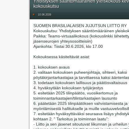
Yhdistyksen sääntömääräinen yleiskokous kev
kokouskutsu
#
10.06.2026
SUOMEN BRASILIALAISEN JUJUTSUN LIITTO RY
Kokouskutsu: Yhdistyksen sääntömääräinen yleisko
Paikka: Teams-virtuaalikokous (kokouslinkki lähetett
jäsenseurojen yhteysosoitteisiin)
Ajankohta: Tiistai 30.6.2026, klo 17.00
Kokouksessa käsiteltävät asiat:
1. kokouksen avaus
2. valitaan kokouksen puheenjohtaja, sihteeri, kaksi
pöytäkirjantarkastajaa ja tarvittaessa kaksi ääntenlas
3. todetaan kokouksen laillisuus ja päätösvaltaisuus
4. hyväksytään kokouksen työjärjestys
5. esitetään 2025 tilinpäätös, vuosikertomus ja
toiminnantarkastajien/tilintarkastajien lausunto
6. päätetään 2025 tilinpäätöksen vahvistamisesta j
myöntämisestä hallitukselle ja muille vastuuvelvollisil
7. esitetään hyväksyttäväksi seuraava lisäys yhdisty
kohtaan 2. ” Tarkoitus ja toiminnan laatu”:
- Liitto ja sen jäsenet sitoutuvat liikunnan ja urheilun 