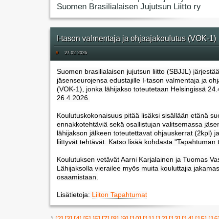
Suomen Brasilialaisen Jujutsun Liitto ry
I-tason valmentaja ja ohjaajakoulutus (VOK-1)
#
27.02.2026
Suomen brasilialaisen jujutsun liitto (SBJJL) järjestä
jäsenseurojensa edustajille I-tason valmentaja ja oh
(VOK-1), jonka lähijakso toteutetaan Helsingissä 24.
26.4.2026.
Koulutuskokonaisuus pitää lisäksi sisällään etänä suo
ennakkotehtäviä sekä osallistujan valitsemassa jäs
lähijakson jälkeen toteutettavat ohjauskerrat (2kpl) ja
liittyvät tehtävät. Katso lisää kohdasta "Tapahtuman t
Koulutuksen vetävät Aarni Karjalainen ja Tuomas Vas
Lähijaksolla vierailee myös muita kouluttajia jakama
osaamistaan.
Lisätietoja:
Liiton Tapahtumat
[2]
[3]
[4]
[5]
[6]
[7]
[8]
[9]
[10]
[11]
[12]
[13]
[14]
[15]
[16