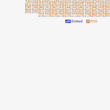
1
[21]
[22]
[23]
[24]
[25]
[26]
[27]
[28]
[29]
[30]
[31]
[32]
[33
[38]
[39]
[40]
[41]
[42]
[43]
[44]
[45]
[46]
[47]
[48]
[49]
[50
[55]
[56]
[57]
[58]
[59]
[60]
[61]
[62]
[63]
[64]
[65]
[66]
[67
[72]
[73]
[74]
[75]
[76]
[77]
[78]
[79]
[80]
[81]
[82
Embed
RSS