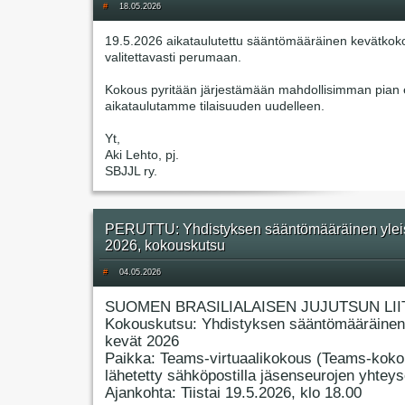
#
18.05.2026
19.5.2026 aikataulutettu sääntömääräinen kevätkok
valitettavasti perumaan.
Kokous pyritään järjestämään mahdollisimman pian e
aikataulutamme tilaisuuden uudelleen.
Yt,
Aki Lehto, pj.
SBJJL ry.
PERUTTU: Yhdistyksen sääntömääräinen ylei
2026, kokouskutsu
#
04.05.2026
SUOMEN BRASILIALAISEN JUJUTSUN LII
Kokouskutsu: Yhdistyksen sääntömääräinen
kevät 2026
Paikka: Teams-virtuaalikokous (Teams-koko
lähetetty sähköpostilla jäsenseurojen yhteyso
Ajankohta: Tiistai 19.5.2026, klo 18.00