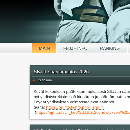
MAIN
FBJJF INFO
RANKING
SBJJL sääntömuutos 2026
#
22.07.2026
Kevät kokouksen päätöksen mukaisesti SBJJLn sää
nyt yhdistysrekisterissä kirjattuna ja sääntömuutos 
Löydät yhdistyksen voimassaolevat säännöt
täältä:
https://bjjliitto.fi/info.php?lang=fi
(
https://bjjliitto.fi/vir_tied/SBJJL%20yhdisty