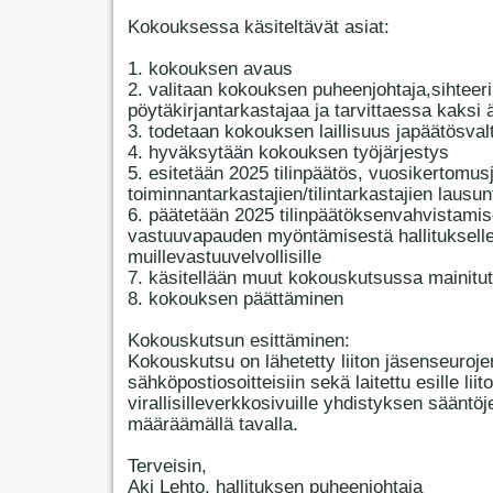
Kokouksessa käsiteltävät asiat:
1. kokouksen avaus
2. valitaan kokouksen puheenjohtaja,sihteeri
pöytäkirjantarkastajaa ja tarvittaessa kaksi 
3. todetaan kokouksen laillisuus japäätösval
4. hyväksytään kokouksen työjärjestys
5. esitetään 2025 tilinpäätös, vuosikertomus
toiminnantarkastajien/tilintarkastajien lausun
6. päätetään 2025 tilinpäätöksenvahvistamis
vastuuvapauden myöntämisestä hallitukselle
muillevastuuvelvollisille
7. käsitellään muut kokouskutsussa mainitut
8. kokouksen päättäminen
Kokouskutsun esittäminen:
Kokouskutsu on lähetetty liiton jäsenseuroje
sähköpostiosoitteisiin sekä laitettu esille liit
virallisilleverkkosivuille yhdistyksen sääntöj
määräämällä tavalla.
Terveisin,
Aki Lehto, hallituksen puheenjohtaja