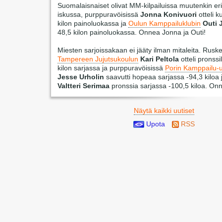
Suomalaisnaiset olivat MM-kilpailuissa muutenkin eri
iskussa, purppuravöisissä
Jonna Konivuori
otteli k
kilon painoluokassa ja
Oulun Kamppailuklubin
Outi 
48,5 kilon painoluokassa. Onnea Jonna ja Outi!
Miesten sarjoissakaan ei jääty ilman mitaleita. Rusk
Tampereen Jujutsukoulun
Kari Peltola
otteli pronssi
kilon sarjassa ja purppuravöisissä
Porin Kamppailu-
Jesse Urholin
saavutti hopeaa sarjassa -94,3 kiloa
Valtteri Serimaa
pronssia sarjassa -100,5 kiloa. Onni
Näytä kaikki uutiset
Upota
RSS