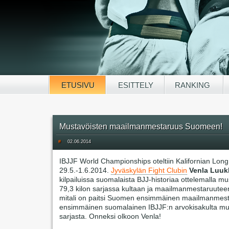
ETUSIVU
ESITTELY
RANKING
Mustavöisten maailmanmestaruus Suomeen!
#
02.06.2014
IBJJF World Championships oteltiin Kalifornian Lon
29.5.-1.6.2014.
Jyväskylän Fight Clubin
Venla Luu
kilpailuissa suomalaista BJJ-historiaa ottelemalla mu
79,3 kilon sarjassa kultaan ja maailmanmestaruute
mitali on paitsi Suomen ensimmäinen maailmanmes
ensimmäinen suomalainen IBJJF:n arvokisakulta mu
sarjasta. Onneksi olkoon Venla!