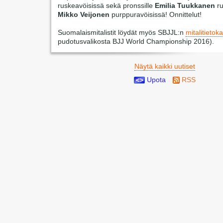
ruskeavöisissä sekä pronssille
Emilia Tuukkanen
ru
Mikko Veijonen
purppuravöisissä! Onnittelut!
Suomalaismitalistit löydät myös SBJJL:n
mitalitietok
pudotusvalikosta BJJ World Championship 2016).
Näytä kaikki uutiset
Upota
RSS