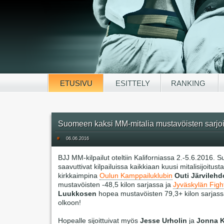
ETUSIVU
ESITTELY
RANKING
Suomeen kaksi MM-mitalia mustavöisten sarjoi
#
06.06.2016
BJJ MM-kilpailut oteltiin Kaliforniassa 2.-5.6.2016. 
saavuttivat kilpailuissa kaikkiaan kuusi mitalisijoitusta
kirkkaimpina
Oulun Kamppailuklubin
Outi Järvileh
mustavöisten -48,5 kilon sarjassa ja
Jyväskylän Figh
Luukkosen
hopea mustavöisten 79,3+ kilon sarjass
olkoon!
Hopealle sijoittuivat myös
Jesse Urholin
ja
Jonna K