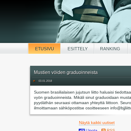
ETUSIVU
ESITTELY
RANKING
Mustien vöiden graduoinneista
#
03.01.2018
Suomen brasilialaisen jujutsun liitto haluaisi tiedotta
vyön graduoinneista. Mikäli sinut graduoidaan mustal
pyydäthän seuraasi ottamaan yhteyttä liittoon. Seur
ilmoittamaan sähköpostitse osoitteeseen info@bjjliitto
Näytä kaikki uutiset
Upota
RSS