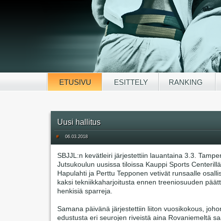
ETUSIVU
ESITTELY
RANKING
Uusi hallitus
#
06.03.2018
SBJJL:n kevätleiri järjestettiin lauantaina 3.3. Tamp
Jutsukoulun uusissa tiloissa Kauppi Sports Centerillä
Hapulahti ja Perttu Tepponen vetivät runsaalle osallis
kaksi tekniikkaharjoitusta ennen treeniosuuden päät
henkisiä sparreja.
Samana päivänä järjestettiin liiton vuosikokous, joho
edustusta eri seurojen riveistä aina Rovaniemeltä s