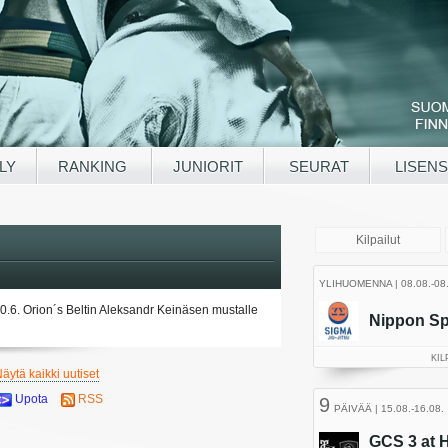
LY
RANKING
JUNIORIT
SEURAT
LISENS
.6. Orion´s Beltin Aleksandr Keinäsen mustalle 
äytä kaikki uutiset
Upota
RSS