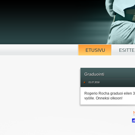
ETUSIVU
ESITTE
Graduointi
#
01.07.2018
Rogerio Rocha graduoi eilen 30
vyölle. Onneksi olkoon!
N