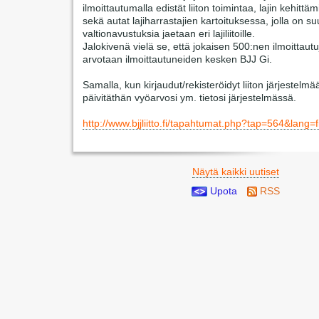
ilmoittautumalla edistät liiton toimintaa, lajin kehittäm
sekä autat lajiharrastajien kartoituksessa, jolla on suu
valtionavustuksia jaetaan eri lajiliitoille.
Jalokivenä vielä se, että jokaisen 500:nen ilmoittaut
arvotaan ilmoittautuneiden kesken BJJ Gi.
Samalla, kun kirjaudut/rekisteröidyt liiton järjestelmää
päivitäthän vyöarvosi ym. tietosi järjestelmässä.
http://www.bjjliitto.fi/tapahtumat.php?tap=564&lang=
Näytä kaikki uutiset
Upota
RSS