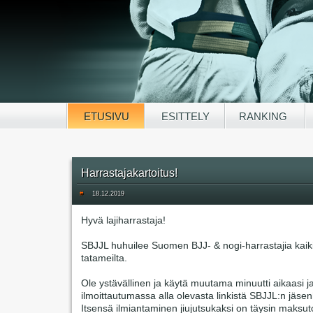
ETUSIVU
ESITTELY
RANKING
Harrastajakartoitus!
#
18.12.2019
Hyvä lajiharrastaja!
SBJJL huhuilee Suomen BJJ- & nogi-harrastajia kai
tatameilta.
Ole ystävällinen ja käytä muutama minuutti aikaasi j
ilmoittautumassa alla olevasta linkistä SBJJL:n jäsen
Itsensä ilmiantaminen jiujutsukaksi on täysin maksut