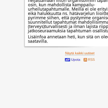
heijastamaan liiton organisoimiin tapaht
osin, kun mahdollista kamppailu-
urheilutapahtumalle. Meillä ei ole erityis
eikä halukkuutta ns. hätävarjelun liioitt
pyrimme siihen, että pystymme organis
suunnitellut tapahtumat mahdollisimma
(terveys)turvallisesti ja ilman lajista ri
jatkoseuraamuksia tapahtuman osallistuj
Lisäinfoa annetaan heti, kun sitä on oleel
saatavilla.
Näytä kaikki uutiset
Upota
RSS