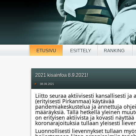
ETUSIVU
ESITTELY
RANKING
2021 kisainfoa 8.9.2021!
#
08.09.2021
Liitto seuraa aktiivisesti kansallisesti ja a
(erityisesti Pirkanmaa) käytävää 
pandemiakeskustelua ja annettuja ohjeis
määräyksiä. Tällä hetkellä yleinen muut
on erityisen aktiivista ja kovasti näyttää s
koronarajoituksia tullaan yleisesti liev
Luonnollisesti lievennykset tullaan myös