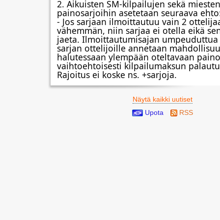
2. Aikuisten SM-kilpailujen sekä miesten 
painosarjoihin asetetaan seuraava ehto
- Jos sarjaan ilmoittautuu vain 2 ottelijaa
vähemmän, niin sarjaa ei otella eikä sen
jaeta. Ilmoittautumisajan umpeuduttua 
sarjan ottelijoille annetaan mahdollisuus
halutessaan ylempään oteltavaan painos
vaihtoehtoisesti kilpailumaksun palautu
Rajoitus ei koske ns. +sarjoja.
Näytä kaikki uutiset
Upota
RSS