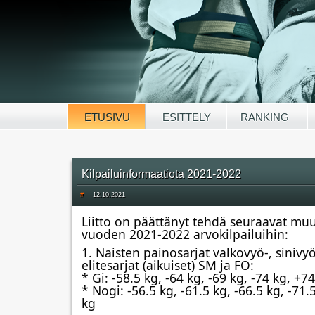
ETUSIVU
ESITTELY
RANKING
Kilpailuinformaatiota 2021-2022
#
12.10.2021
Liitto on päättänyt tehdä seuraavat muu
vuoden 2021-2022 arvokilpailuihin: 
1. Naisten painosarjat valkovyö-, sinivyö-
elitesarjat (aikuiset) SM ja FO:
* Gi: -58.5 kg, -64 kg, -69 kg, -74 kg, +7
* Nogi: -56.5 kg, -61.5 kg, -66.5 kg, -71.5
kg