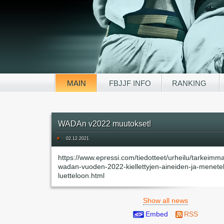
MAIN
FBJJF INFO
RANKING
WADAn v2022 muutokset!
#
02.12.2021
https://www.epressi.com/tiedotteet/urheilu/tarkeimm
wadan-vuoden-2022-kiellettyjen-aineiden-ja-menete
luetteloon.html
Show all news
Embed
RSS