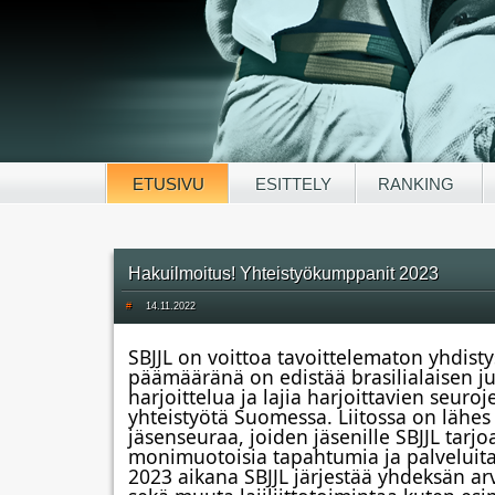
ETUSIVU
ESITTELY
RANKING
Hakuilmoitus! Yhteistyökumppanit 2023
#
14.11.2022
SBJJL on voittoa tavoittelematon yhdistys
päämääränä on edistää brasilialaisen ju
harjoittelua ja lajia harjoittavien seuroje
yhteistyötä Suomessa. Liitossa on lähes 
jäsenseuraa, joiden jäsenille SBJJL tarjo
monimuotoisia tapahtumia ja palveluita
2023 aikana SBJJL järjestää yhdeksän arv