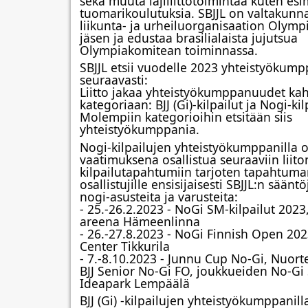
sekä muuta lajiliittotoimintaa kuten esim
tuomarikoulutuksia. SBJJL on valtakunnal
liikunta- 
ja urheiluorganisaation Olymp
jäsen ja edustaa brasilialaista jujutsua 
Olympiakomitean toiminnassa.
SBJJL etsii vuodelle 2023 yhteistyökumpp
seuraavasti:
Liitto jakaa yhteistyökumppanuudet kaht
kategoriaan: BJJ (Gi)-kilpailut ja Nogi-kilp
Molempiin kategorioihin etsitään siis 
yhteistyökumppania.
Nogi-kilpailujen yhteistyökumppanilla o
vaatimuksena osallistua seuraaviin liiton
kilpailutapahtumiin tarjoten tapahtuma
osallistujille ensisijaisesti SBJJL:n säänt
nogi-asusteita ja varusteita:
- 25.-26.2.2023 - NoGi SM-kilpailut 2023
areena Hämeenlinna
- 26.-27.8.2023 - NoGi Finnish Open 2023
Center Tikkurila
- 7.-8.10.2023 - Junnu Cup No-Gi, Nuort
BJJ Senior No-Gi FO, joukkueiden No-Gi 
Ideapark Lempäälä
BJJ (Gi) -kilpailujen yhteistyökumppanilla