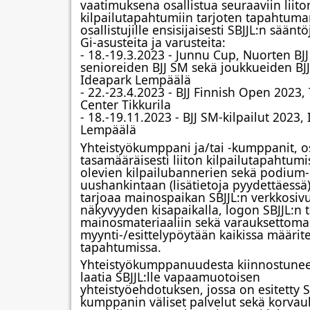
vaatimuksena osallistua seuraaviin liiton
kilpailutapahtumiin tarjoten tapahtuma
osallistujille ensisijaisesti SBJJL:n säänt
Gi-asusteita ja varusteita:
- 18.-19.3.2023 - Junnu Cup, Nuorten BJJ
senioreiden BJJ SM sekä joukkueiden BJJ
Ideapark Lempäälä
- 22.-23.4.2023 - BJJ Finnish Open 2023, 
Center Tikkurila
- 18.-19.11.2023 - BJJ SM-kilpailut 2023, 
Lempäälä
Yhteistyökumppani ja/tai -kumppanit, os
tasamääräisesti liiton kilpailutapahtumiss
olevien kilpailubannerien sekä podium-
uushankintaan (lisätietoja pyydettäessä).
tarjoaa mainospaikan SBJJL:n verkkosivui
näkyvyyden kisapaikalla, logon SBJJL:n 
mainosmateriaaliin sekä varauksettoma
myynti-/esittelypöytään kaikissa määritell
tapahtumissa.
Yhteistyökumppanuudesta kiinnostuneet
laatia SBJJL:lle vapaamuotoisen 
yhteistyöehdotuksen, jossa on esitetty SB
kumppanin väliset palvelut sekä korvauk