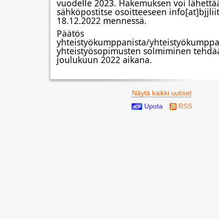
vuodelle 2023. Hakemuksen voi lähettää
sähköpostitse osoitteeseen info[at]bjjliitt
18.12.2022 mennessä. 
Päätös 
yhteistyökumppanista/yhteistyökumppan
yhteistyösopimusten solmiminen tehdää
joulukuun 2022 aikana.
Näytä kaikki uutiset
Upota
RSS