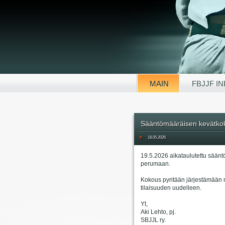
MAIN
FBJJF I
Sääntömääräisen kevätkok
#
18.05.2026
19.5.2026 aikataulutettu säänt
perumaan.
Kokous pyritään järjestämään 
tilaisuuden uudelleen.
Yt,
Aki Lehto, pj.
SBJJL ry.