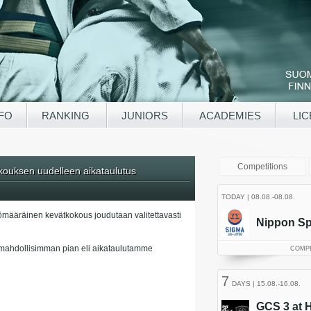
NFO
RANKING
JUNIORS
ACADEMIES
LIC
ouksen uudelleen aikataulutus
ömääräinen kevätkokous joudutaan valitettavasti
mahdollisimman pian eli aikataulutamme