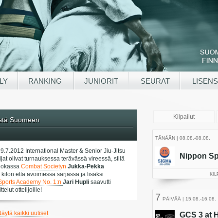
LY
RANKING
JUNIORIT
SEURAT
LISENS
ystä Suomeen
29.7.2012 International Master & Senior Jiu-Jitsu
at olivat turnauksessa terävässä vireessä, sillä
luokassa
Combat Societyn
Jukka-Pekka
 kilon että avoimessa sarjassa ja lisäksi
Sports Academy No. 1:n
Jari Hupli
saavutti
lut ottelijoille!
äytä kaikki uutiset