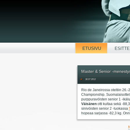
ETUSIVU
ESITTE
Master & Senior -menest
#
30.07.2012
Rio de Janeirossa oteltiin 26.-
Championship. Suomalaisottelij
purppuravöisten senior 1 -ikä
Väisänen
otti kultaa sekä -88,3
sinivöisten senior 2 -luokassa
hopeaa sarjassa -82,3 kg. Onnitte
N