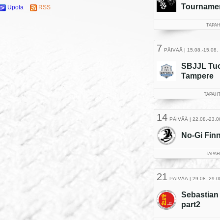
Upota
RSS