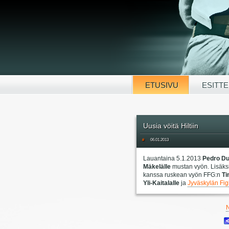
ETUSIVU
ESITTE
Uusia vöitä Hiltiin
#
06.01.2013
Lauantaina 5.1.2013
Pedro Du
Mäkelälle
mustan vyön. Lisäks
kanssa ruskean vyön FFG:n
Ti
Yli-Kaitalalle
ja
Jyväskylän Fig
N