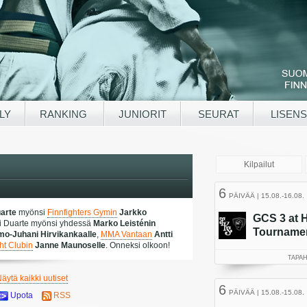
LY
RANKING
JUNIORIT
SEURAT
LISENS
arte
myönsi
Finnfighters Gymin
Jarkko
i Duarte myönsi yhdessä
Marko Leisténin
mo-Juhani Hirvikankaalle
,
MMA Vantaan
Antti
ht Clubin
Janne Maunoselle
. Onneksi olkoon!
äytä kaikki uutiset
Upota
RSS