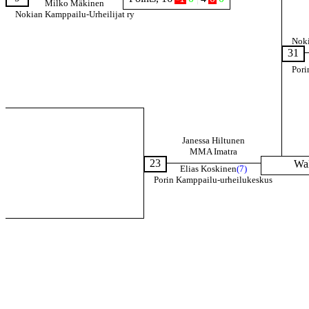
Milko Mäkinen
Nokian Kamppailu-Urheilijat ry
Noki
31
Pori
Janessa Hiltunen
MMA Imatra
23
Wa
Elias Koskinen
(7)
Porin Kamppailu-urheilukeskus