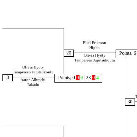
Eliel Eriksson
Hipko
20
Points, 6
Olivia Hyöty
Tampereen Jujutsukoulu
Olivia Hyöty
Tampereen Jujutsukoulu
8
Points, 0
0
0
23
0
4
Aaron Albrecht
Takado
30