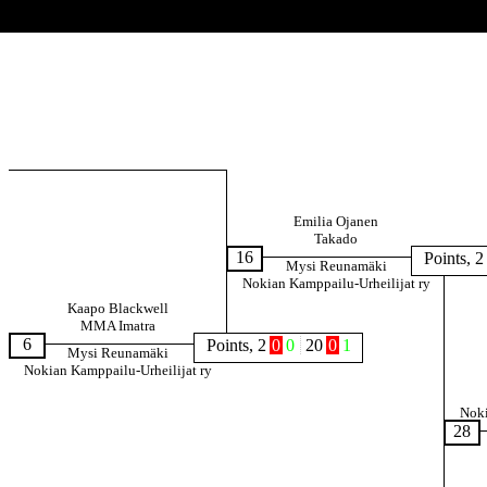
Emilia Ojanen
Takado
16
Points, 2
Mysi Reunamäki
Nokian Kamppailu-Urheilijat ry
Kaapo Blackwell
MMA Imatra
6
Points, 2
0
0
20
0
1
Mysi Reunamäki
Nokian Kamppailu-Urheilijat ry
Noki
28