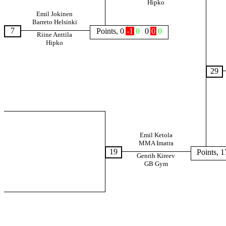
Hipko
Emil Jokinen
Barreto Helsinki
7
Points, 0
-1
0
0
0
0
Riine Anttila
Hipko
29
Emil Ketola
MMA Imatra
19
Points, 1
Genrih Kireev
GB Gym