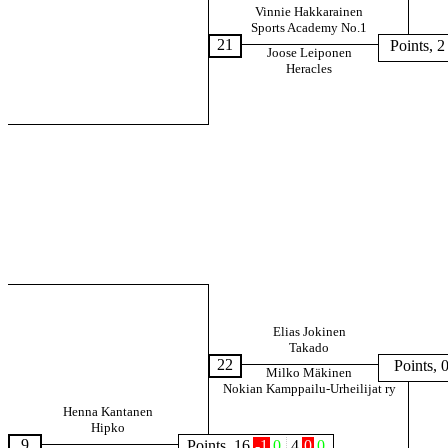
Vinnie Hakkarainen
Sports Academy No.1
21
Points, 2
Joose Leiponen
Heracles
Elias Jokinen
Takado
22
Points, 
Milko Mäkinen
Nokian Kamppailu-Urheilijat ry
Henna Kantanen
Hipko
9
Points, 16
-1
0
4
0
0