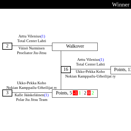
Winner
Arttu Vilenius
(1)
Total Center Lahti
2
Walkover
Väinö Nurminen
Proeliator Jiu-Jitsu
Arttu Vilenius
(1)
Total Center Lahti
16
Points, 1
Ukko-Pekka Koho
Nokian Kamppailu-Urheilijat ry
Ukko-Pekka Koho
Nokian Kamppailu-Urheilijat ry
3
Points, 5
-1
1
2
0
2
Kalle Jääskeläinen
(1)
Polar Jiu Jitsu Team