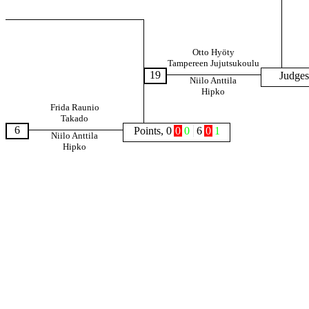
Otto Hyöty
Tampereen Jujutsukoulu
19
Judges
Niilo Anttila
Hipko
Frida Raunio
Takado
6
Points, 0
0
0
6
0
1
Niilo Anttila
Hipko