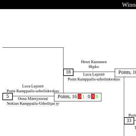
Winne
Henri Kantanen
Hipko
18
Points, 1
Luca Lepistö
Porin Kamppailu-urheilukeskus
Luca Lepistö
Porin Kamppailu-urheilukeskus
5
Points, 16
0
1
0
0
0
Oona Mäntyniemi
Nokian Kamppailu-Urheilijat ry
Pori
33