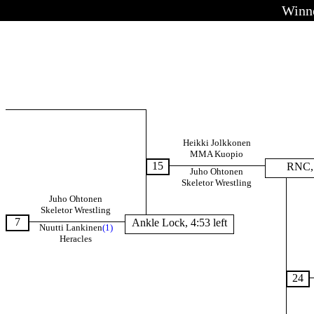
Winn
Heikki Jolkkonen
MMA Kuopio
15
RNC, 
Juho Ohtonen
Skeletor Wrestling
Juho Ohtonen
Skeletor Wrestling
7
Ankle Lock, 4:53 left
Nuutti Lankinen
(1)
Heracles
24