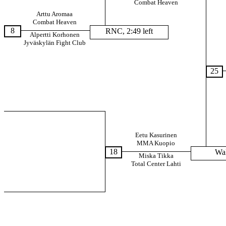
Combat Heaven
Arttu Aromaa
Combat Heaven
8
RNC, 2:49 left
Alpertti Korhonen
Jyväskylän Fight Club
25
Eetu Kasurinen
MMA Kuopio
18
Wa
Miska Tikka
Total Center Lahti