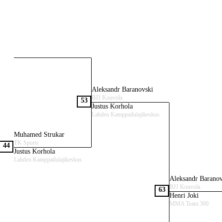
Aleksandr Baranovski
BJJ Kouvola
53
Justus Korhola
Lahden Kamppailulajikeskus
Muhamed Strukar
TK Sports
44
Justus Korhola
Lahden Kamppailulajikeskus
Aleksandr Baranov
BJJ Kouvola
63
Henri Joki
MMA Team 300