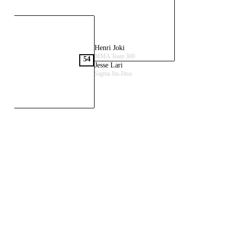
Henri Joki
MMA Team 300
54
Jesse Lari
Sigma Jiu-Jitsu