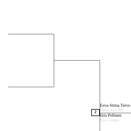
Eeva-Stiina Tervo
MMA Team 300
2
Iiris Pellinen
Flow Combat