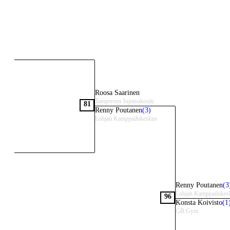
Roosa Saarinen
Tampereen Jujutsukoulu
81
Renny Poutanen
(3)
Lohjan Kamppailukeskus
Renny Poutanen
(3
Lohjan Kamppailukes
96
Konsta Koivisto
(1
GB Gym