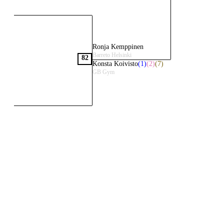
Ronja Kemppinen
Barreto Helsinki
82
Konsta Koivisto
(1)
(2)
(7)
GB Gym