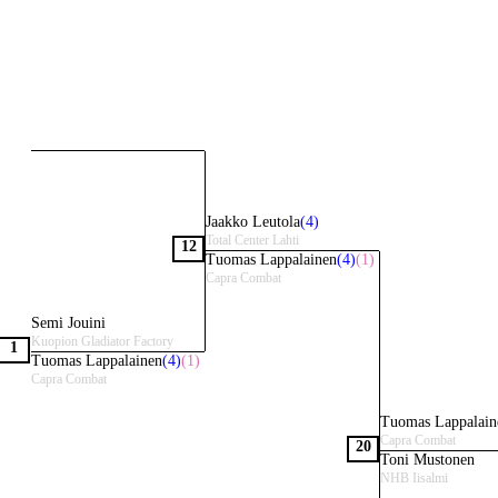
Jaakko Leutola
(4)
Total Center Lahti
12
Tuomas Lappalainen
(4)
(1)
Capra Combat
Semi Jouini
Kuopion Gladiator Factory
1
Tuomas Lappalainen
(4)
(1)
Capra Combat
Tuomas Lappalain
Capra Combat
20
Toni Mustonen
NHB Iisalmi