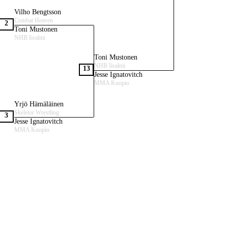
Vilho Bengtsson
Combat Heaven
2
Toni Mustonen
NHB Iisalmi
Toni Mustonen
NHB Iisalmi
13
Jesse Ignatovitch
MMA Kuopio
Yrjö Hämäläinen
Skeletor Wrestling
3
Jesse Ignatovitch
MMA Kuopio