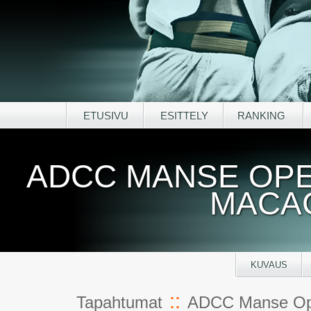
ETUSIVU
ESITTELY
RANKING
ADCC MANSE OPE
MACA
KUVAUS
::
Tapahtumat
ADCC Manse Ope