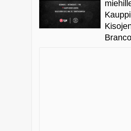
miehill
Kauppi
Kisoje
Branco