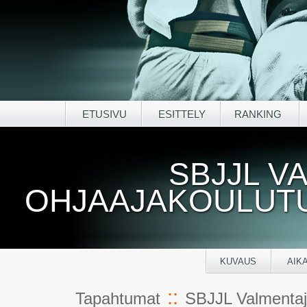
ETUSIVU
ESITTELY
RANKING
SBJJL V
OHJAAJAKOULUTUS
KUVAUS
AIK
::
Tapahtumat
SBJJL Valmentaja