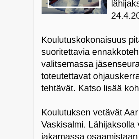
lähijak
24.4.2
Koulutuskokonaisuus pitä
suoritettavia ennakkoteh
valitsemassa jäsenseura
toteutettavat ohjauskerrat
tehtävät. Katso lisää ko
Koulutuksen vetävät Aar
Vaskisalmi. Lähijaksolla 
jakamassa osaamistaan