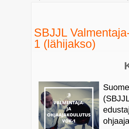
SBJJL Valmentaja- 
1 (lähijakso)
Suomen 
(SBJJL
edustaj
ohjaaj