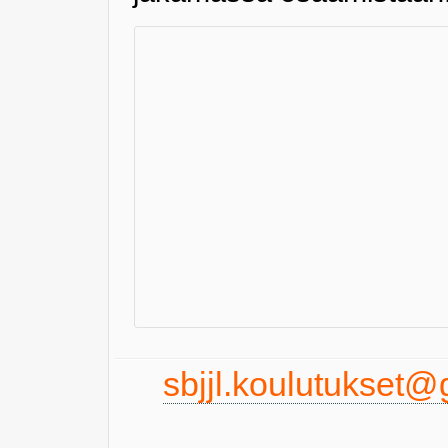
sbjjl.koulutukset