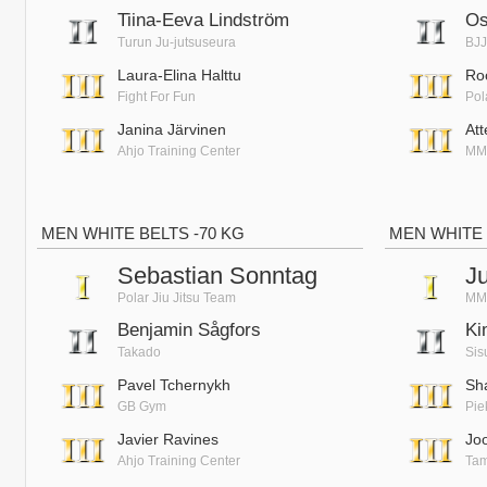
Tiina-Eeva Lindström
Os
Turun Ju-jutsuseura
BJJ
Laura-Elina Halttu
Ro
Fight For Fun
Pol
Janina Järvinen
At
Ahjo Training Center
MM
MEN WHITE BELTS -70 KG
MEN WHITE 
Sebastian Sonntag
J
Polar Jiu Jitsu Team
MMA
Benjamin Sågfors
Ki
Takado
Sis
Pavel Tchernykh
Sh
GB Gym
Pie
Javier Ravines
Jo
Ahjo Training Center
Tam