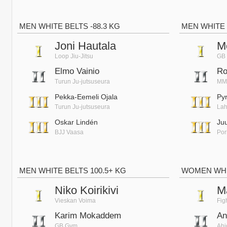
MEN WHITE BELTS -88.3 KG
MEN WHITE 
Joni Hautala
M
Loop Jiu-Jitsu
GB
Elmo Vainio
Ro
Turun Ju-jutsuseura
MMA
Pekka-Eemeli Ojala
Py
Turun Ju-jutsuseura
Lah
Oskar Lindén
Ju
BJJ Vaasa
Por
MEN WHITE BELTS 100.5+ KG
WOMEN WHI
Niko Koirikivi
M
Vieskan Voima
Fig
Karim Mokaddem
An
GB Gym
Ahj