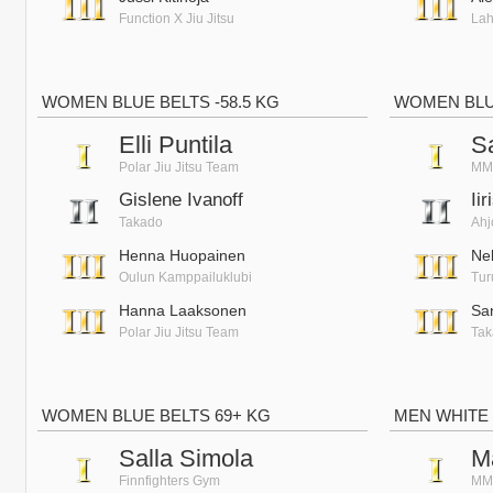
Function X Jiu Jitsu
Lah
WOMEN BLUE BELTS -58.5 KG
WOMEN BLUE
Elli Puntila
S
Polar Jiu Jitsu Team
MM
Gislene Ivanoff
Ii
Takado
Ahj
Henna Huopainen
Ne
Oulun Kamppailuklubi
Tur
Hanna Laaksonen
Sa
Polar Jiu Jitsu Team
Ta
WOMEN BLUE BELTS 69+ KG
MEN WHITE
Salla Simola
Ma
Finnfighters Gym
MMA