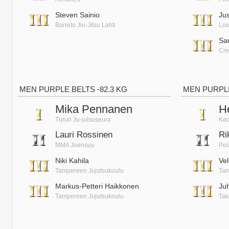
Steven Sainio
Jus
Barreto Jiu-Jitsu Lahti
Loo
Sa
Cre
MEN PURPLE BELTS -82.3 KG
MEN PURPLE
Mika Pennanen
H
Turun Ju-jutsuseura
Kac
Lauri Rossinen
Ri
MMA Joensuu
Pol
Niki Kahila
Ve
Tampereen Jujutsukoulu
Tam
Markus-Petteri Haikkonen
Ju
Tampereen Jujutsukoulu
Ta