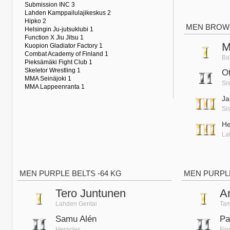
Submission INC 3
Lahden Kamppailulajikeskus 2
Hipko 2
MEN BROWN
Helsingin Ju-jutsuklubi 1
Function X Jiu Jitsu 1
M
Kuopion Gladiator Factory 1
Combat Academy of Finland 1
Bar
Pieksämäki Fight Club 1
Skeletor Wrestling 1
O
MMA Seinäjoki 1
Si
MMA Lappeenranta 1
Ja
Si
He
La
MEN PURPLE BELTS -64 KG
MEN PURPLE
Tero Juntunen
Ar
Lahden Gentai
Tam
Samu Alén
Pa
Heracles
Fin