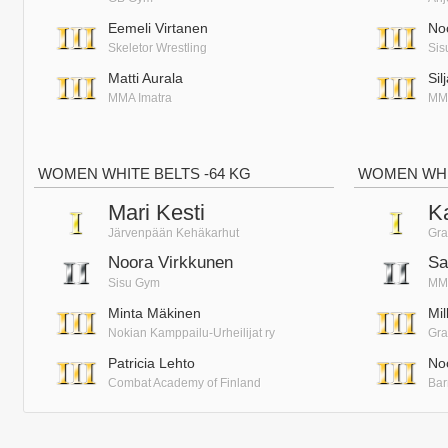
Eemeli Virtanen
No
Skeletor Wrestling
Sis
Matti Aurala
Sil
MMA Imatra
MMA
WOMEN WHITE BELTS -64 KG
WOMEN WHIT
Mari Kesti
K
Järvenpään Kehäkarhut
Gra
Noora Virkkunen
Sa
Sisu Gym
MM
Minta Mäkinen
Mil
Nokian Kamppailu-Urheilijat ry
Gra
Patricia Lehto
No
Combat Academy of Finland
Bar