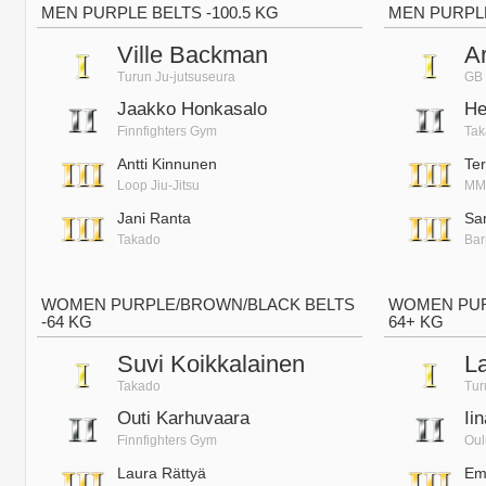
MEN PURPLE BELTS -100.5 KG
MEN PURPLE
Ville Backman
Ar
Turun Ju-jutsuseura
GB
Jaakko Honkasalo
He
Finnfighters Gym
Ta
Antti Kinnunen
Te
Loop Jiu-Jitsu
MMA
Jani Ranta
Sa
Takado
Bar
WOMEN PURPLE/BROWN/BLACK BELTS
WOMEN PUR
-64 KG
64+ KG
Suvi Koikkalainen
L
Takado
Tur
Outi Karhuvaara
Ii
Finnfighters Gym
Oul
Laura Rättyä
Em