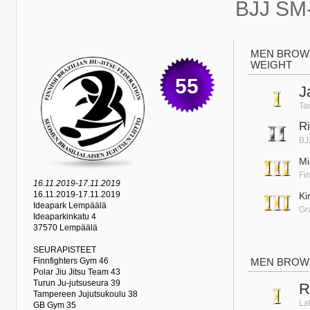
BJJ SM
MEN BROWN
WEIGHT
55
J
Ta
R
BJ
Mi
Fi
16.11.2019-17.11.2019
16.11.2019-17.11.2019
Ki
Ideapark Lempäälä
Gr
Ideaparkinkatu 4
37570 Lempäälä
SEURAPISTEET
Finnfighters Gym 46
MEN BROWN
Polar Jiu Jitsu Team 43
Turun Ju-jutsuseura 39
R
Tampereen Jujutsukoulu 38
La
GB Gym 35