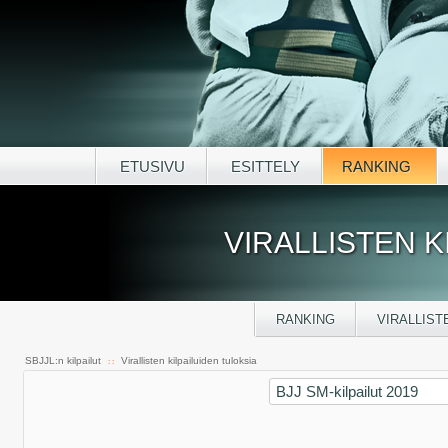
ETUSIVU
ESITTELY
RANKING
VIRALLISTEN K
RANKING
VIRALLIST
SBJJL:n kilpailut
Virallisten kilpailuiden tuloksia
: :