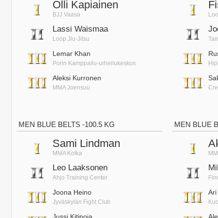
Olli Kapiainen
Fi
BJJ Vaasa
Loo
Lassi Waismaa
Jo
Loop Jiu-Jitsu
Tam
Lemar Khan
Ru
Porin Kamppailu-urheilukeskus
Hip
Aleksi Kurronen
Sa
MMA Joensuu
Cre
MEN BLUE BELTS -100.5 KG
MEN BLUE B
Sami Lindman
A
MMA Kotka
MM
Leo Laaksonen
Mi
Ahjo Training Center
Fin
Joona Heino
Ar
Jyväskylän Fight Club
Kuo
Jussi Kitinoja
Al