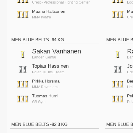
Crest - Professional Fighting Center
Loo
Maaria Haltsonen
Ma
MMA Imatra
Cre
MEN BLUE BELTS -64 KG
MEN BLUE B
Sakari Vanhanen
R
Lahden Gentai
Bar
Topias Hassinen
Jo
Polar Jiu Jitsu Team
Cre
Pirkka Horsma
Be
MMA Rovaniemi
Hel
Tuomas Hurri
Pe
GB Gym
Pol
MEN BLUE BELTS -82.3 KG
MEN BLUE B