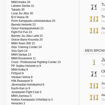
MMA Imatra 34
T
Lahden Gentai 31
GB
Takado 30
Loop Jiu-Jitsu 30
To
BJJ Vaasa 26
Porin Kamppailu-urheilukeskus 25
Ou
Barreto Helsinki 23
Ja
Oulun Kamppailuklubi 22
Fight For Fun 22
Ou
Barreto Jiu-Jitsu Lahti 22
Gracie Barra Kouvola 20
MMA Team 300 15
Ahjo Training Center 14
MEN BROWN
Sisu Gym 14
MMA Vantaa 13
MMA Rovaniemi 11
J
Crest - Professional Fighting Center 10
Ta
PP Jiujitsu Helsinki ry 9
MMA Kotka 9
Ol
F4Sport 9
Po
Vieskan Voima 9
Hilti Raasepori 9
Ja
Järvenpään Kehäkarhut 9
Ta
Kachi-Kan ry 9
Jyväskylän Fight Club 5
Al
MMA Joensuu 5
Nokian Kamppailu-Urheilijat ry 3
Ta
Heracles 3