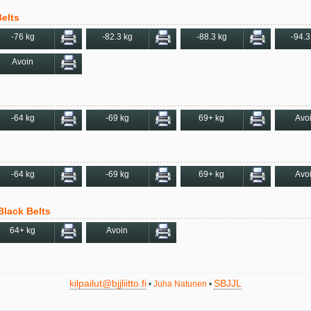
elts
-76 kg
-82.3 kg
-88.3 kg
-94.3
Avoin
-64 kg
-69 kg
69+ kg
Avo
-64 kg
-69 kg
69+ kg
Avo
Black Belts
64+ kg
Avoin
kilpailut@bjjliitto.fi
SBJJL
•
Juha Natunen
•