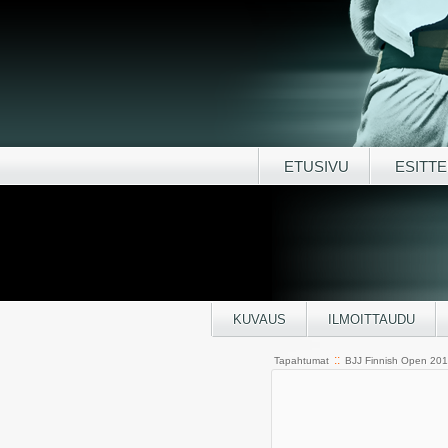
ETUSIVU
ESITTE
KUVAUS
ILMOITTAUDU
::
Tapahtumat
BJJ Finnish Open 20