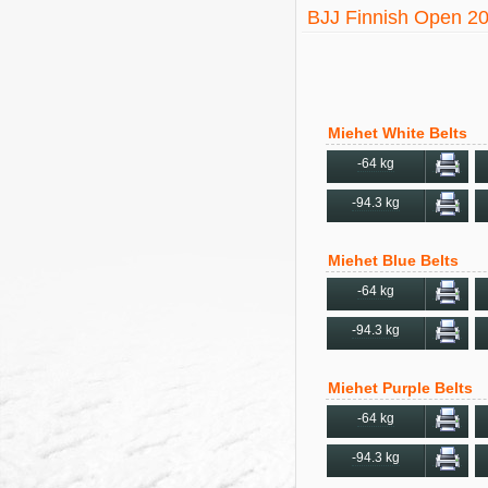
BJJ Finnish Open 2
Miehet White Belts
-64 kg
-94.3 kg
Miehet Blue Belts
-64 kg
-94.3 kg
Miehet Purple Belts
-64 kg
-94.3 kg