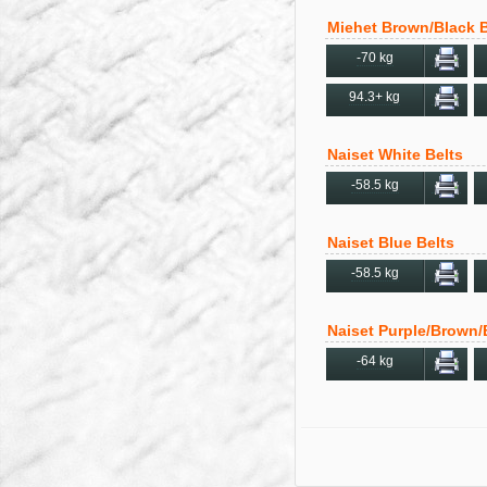
Miehet Brown/Black B
-70 kg
94.3+ kg
Naiset White Belts
-58.5 kg
Naiset Blue Belts
-58.5 kg
Naiset Purple/Brown/
-64 kg