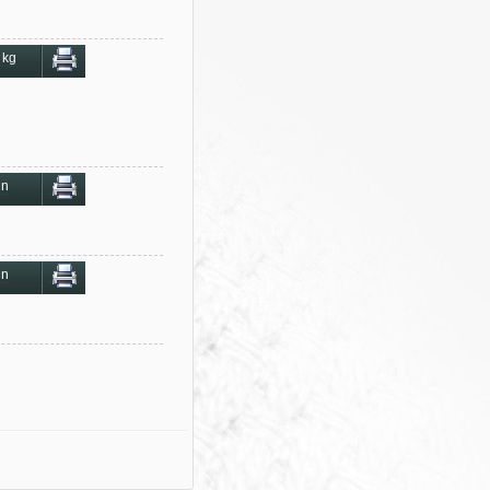
 kg
in
in