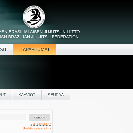
SIT
TAPAHTUMAT
PUT
KAAVIOT
SEURAA
Uusi käyttäjä >>
Unohdin salasanani >>