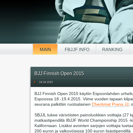
MAIN
FBJJF INFO
RANKING
BJJ Finnish Open 2015
#
19.04.2015
BJJ Finnish Open 2015 käytiin Espoonlahden urheilu
Espoossa 18.-19.4.2015. Viime vuoden tapaan kilpa
seurana palkittiin ruotsalainen
Checkmat Prana JJ
, 
SBJJL tukee värivöisten painoluokkien voittajia (27 
matkastipendillä IBJJF World Championship 2015 -ki
Kaliforniaan. Lisäksi avointen sarjojen voittajia tueta
200 euron ja valkovöisissä 100 euron lisästipendillä.