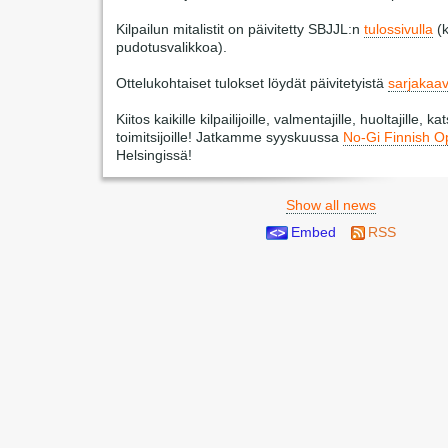
Kilpailun mitalistit on päivitetty SBJJL:n
tulossivulla
(k
pudotusvalikkoa).
Ottelukohtaiset tulokset löydät päivitetyistä
sarjakaav
Kiitos kaikille kilpailijoille, valmentajille, huoltajille, kat
toimitsijoille! Jatkamme syyskuussa
No-Gi Finnish O
Helsingissä!
Show all news
Embed
RSS