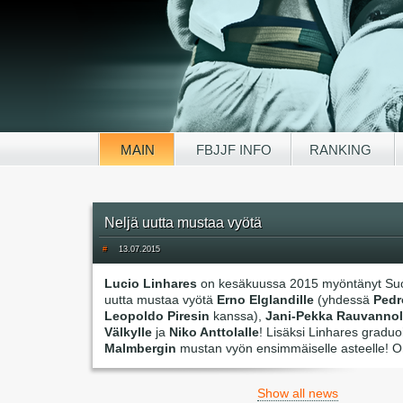
MAIN
FBJJF INFO
RANKING
Neljä uutta mustaa vyötä
#
13.07.2015
Lucio Linhares
on kesäkuussa 2015 myöntänyt Su
uutta mustaa vyötä
Erno Elglandille
(yhdessä
Pedr
Leopoldo Piresin
kanssa),
Jani-Pekka Rauvannol
Välkylle
ja
Niko Anttolalle
! Lisäksi Linhares graduo
Malmbergin
mustan vyön ensimmäiselle asteelle! O
Show all news