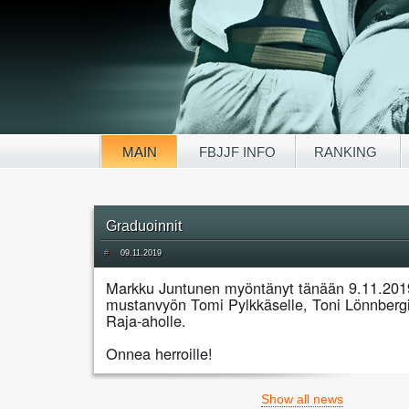
MAIN
FBJJF INFO
RANKING
Graduoinnit
#
09.11.2019
Markku Juntunen myöntänyt tänään 9.11.201
mustanvyön Tomi Pylkkäselle, Toni Lönnbergil
Raja-aholle.
Onnea herroille!
Show all news