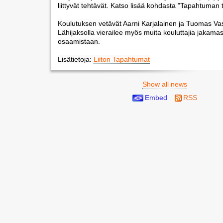
liittyvät tehtävät. Katso lisää kohdasta "Tapahtuman t
Koulutuksen vetävät Aarni Karjalainen ja Tuomas Vas
Lähijaksolla vierailee myös muita kouluttajia jakama
osaamistaan.
Lisätietoja:
Liiton Tapahtumat
Show all news
Embed
RSS