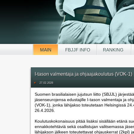
MAIN
FBJJF INFO
RANKING
I-tason valmentaja ja ohjaajakoulutus (VOK-1)
#
27.02.2026
Suomen brasilialaisen jujutsun liitto (SBJJL) järjestä
jäsenseurojensa edustajille I-tason valmentaja ja oh
(VOK-1), jonka lähijakso toteutetaan Helsingissä 24.
26.4.2026.
Koulutuskokonaisuus pitää lisäksi sisällään etänä suo
ennakkotehtäviä sekä osallistujan valitsemassa jäs
lähijakson jälkeen toteutettavat ohjauskerrat (2kpl) ja