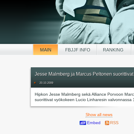
MAIN
FBJJF INFO
RANKING
Jesse Malmberg ja Marcus Peltonen suorittiva
#
20.10.2009
Hipkon Jesse Malmberg sekä Alliance Porvoon Marc
suorittivat vyökokeen Lucio Linharesin valvonnassa
Show all news
Embed
RSS