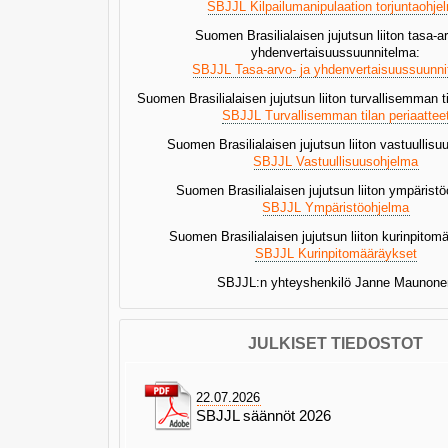
SBJJL Kilpailumanipulaation torjuntaohje
Suomen Brasilialaisen jujutsun liiton tasa-a
yhdenvertaisuussuunnitelma:
SBJJL Tasa-arvo- ja yhdenvertaisuussuunn
Suomen Brasilialaisen jujutsun liiton turvallisemman ti
SBJJL Turvallisemman tilan periaattee
Suomen Brasilialaisen jujutsun liiton vastuullisu
SBJJL Vastuullisuusohjelma
Suomen Brasilialaisen jujutsun liiton ympärist
SBJJL Ympäristöohjelma
Suomen Brasilialaisen jujutsun liiton kurinpitom
SBJJL Kurinpitomääräykset
SBJJL:n yhteyshenkilö Janne Maunone
JULKISET TIEDOSTOT
22.07.2026
SBJJL säännöt 2026