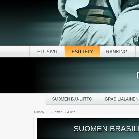
ETUSIVU
ESITTELY
RANKING
SUOMEN BJJ-LIITTO
BRASILIALAINEN
Esittely
Suomen BJJ-liitto
: :
SUOMEN BRASILI