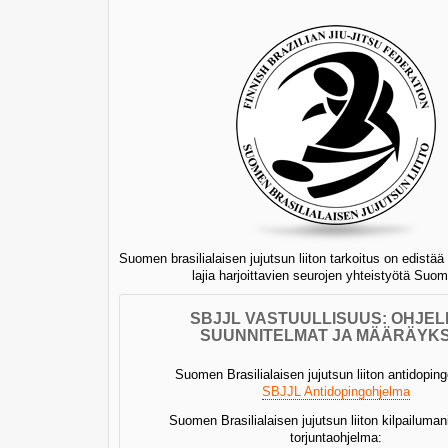
Suomen brasilialaisen jujutsun liiton tarkoitus on edistää l
lajia harjoittavien seurojen yhteistyötä Suo
SBJJL VASTUULLISUUS: OHJEL
SUUNNITELMAT JA MÄÄRÄYK
Suomen Brasilialaisen jujutsun liiton antidopin
SBJJL Antidopingohjelma
Suomen Brasilialaisen jujutsun liiton kilpailuman
torjuntaohjelma: