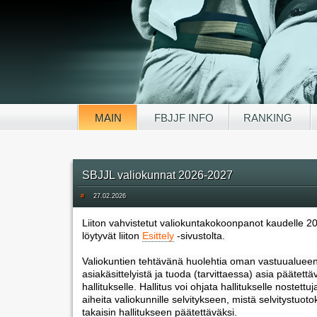
MAIN
FBJJF INFO
RANKING
SBJJL valiokunnat 2026-2027
#
27.02.2026
Liiton vahvistetut valiokuntakokoonpanot kaudelle 
löytyvät liiton
Esittely
-sivustolta.
Valiokuntien tehtävänä huolehtia oman vastuualuee
asiakäsittelyistä ja tuoda (tarvittaessa) asia päätettäv
hallitukselle. Hallitus voi ohjata hallitukselle nostett
aiheita valiokunnille selvitykseen, mistä selvitystuot
takaisin hallitukseen päätettäväksi.