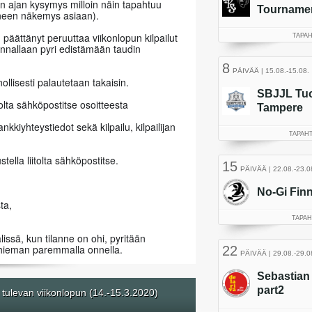
in ajan kysymys milloin näin tapahtuu 
taneen näkemys asiaan).
n päättänyt peruuttaa viikonlopun kilpailut 
nnallaan pyri edistämään taudin 
llisesti palautetaan takaisin. 
olta sähköpostitse osoitteesta 
kkiyhteystiedot sekä kilpailu, kilpailijan 
stella liitolta sähköpostitse.
ta,
issä, kun tilanne on ohi, pyritään 
hieman paremmalla onnella.
n tulevan viikonlopun (14.-15.3.2020)