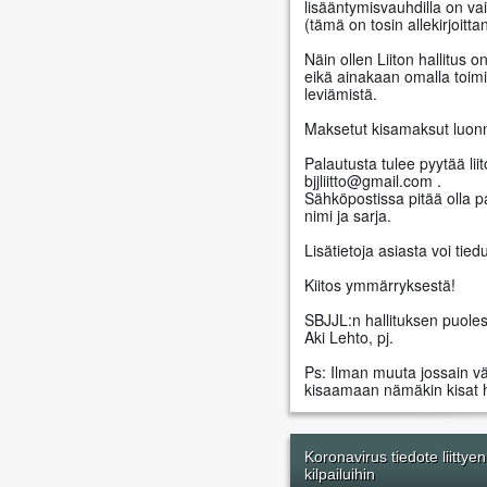
lisääntymisvauhdilla on va
(tämä on tosin allekirjoit
Näin ollen Liiton hallitus o
eikä ainakaan omalla toimi
leviämistä.
Maksetut kisamaksut luonno
Palautusta tulee pyytää liit
bjjliitto@gmail.com .
Sähköpostissa pitää olla pan
nimi ja sarja.
Lisätietoja asiasta voi tiedu
Kiitos ymmärryksestä!
SBJJL:n hallituksen puoles
Aki Lehto, pj.
Ps: Ilman muuta jossain väl
kisaamaan nämäkin kisat 
Koronavirus tiedote liittye
kilpailuihin