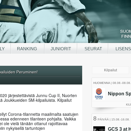
LY
RANKING
JUNIORIT
SEURAT
LISENS
pailuiden Peruminen!
2020 järjestettävistä Junnu Cup II, Nuorten 
 Joukkueiden SM-kilpailuista. Kilpailut 
itellyt Corona-tilannetta maailmalta saatujen 
essa edenneen tilanteen pohjalta. Vaikka 
 ole vielä tänään ottanut rajoittavaa 
iin nykyisellä tartuntojen 