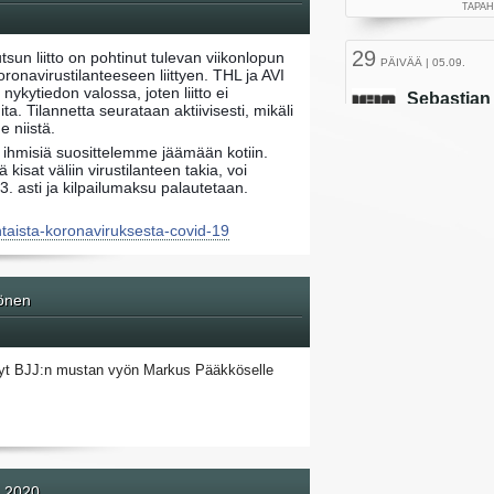
tsun liitto on pohtinut tulevan viikonlopun
oronavirustilanteeseen liittyen. THL ja AVI
nykytiedon valossa, joten liitto ei
ita. Tilannetta seurataan aktiivisesti, mikäli
 niistä.
a ihmisiä suosittelemme jäämään kotiin.
ä kisat väliin virustilanteen takia, voi
. asti ja kilpailumaksu palautetaan.
ohtaista-koronaviruksesta-covid-19
önen
yt BJJ:n mustan vyön Markus Pääkköselle
 2020