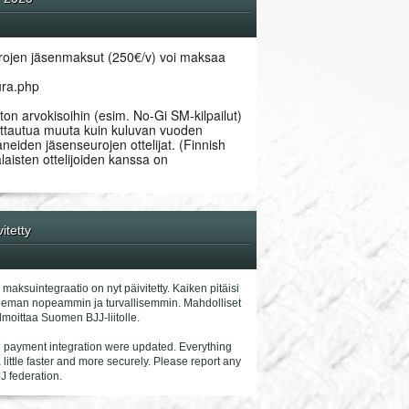
ojen jäsenmaksut (250€/v) voi maksaa 
eura.php
ton arvokisoihin (esim. No-Gi SM-kilpailut) 
oittautua muuta kuin kuluvan vuoden 
eiden jäsenseurojen ottelijat. (Finnish 
aisten ottelijoiden kanssa on 
itetty
 maksuintegraatio on nyt päivitetty. Kaiken pitäisi
hieman nopeammin ja turvallisemmin. Mahdolliset
lmoittaa Suomen BJJ-liitolle.
d payment integration were updated. Everything
little faster and more securely. Please report any
J federation.