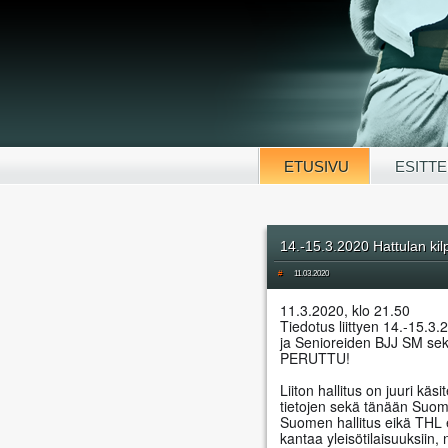
ETUSIVU
ESITTE
14.-15.3.2020 Hattulan kil
#
11.03.2020
11.3.2020, klo 21.50 
Tiedotus liittyen 14.-15.3.
ja Senioreiden BJJ SM sekä
PERUTTU!
Liiton hallitus on juuri käs
tietojen sekä tänään Suom
Suomen hallitus eikä THL ei
kantaa yleisötilaisuuksiin, n