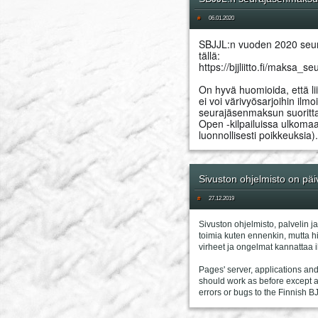
#
06.01.2020
SBJJL:n vuoden 2020 seur
tällä: 
https://bjjliitto.fi/maksa_s
On hyvä huomioida, että lii
ei voi värivyösarjoihin ilm
seurajäsenmaksun suorittan
Open -kilpailuissa ulkomaal
luonnollisesti poikkeuksia).
Sivuston ohjelmisto on päiv
#
27.12.2019
Sivuston ohjelmisto, palvelin ja
toimia kuten ennenkin, mutta 
virheet ja ongelmat kannattaa i
Pages' server, applications an
should work as before except a 
errors or bugs to the Finnish BJ