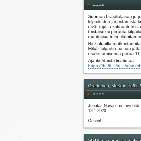
#
10.03.2020
Suomen brasilialaisen ju-ju
kilpailuiden järjestämistä k
eivät rajoita kokoontumisia 
toistaiseksi peruuta kilpailu
muutoksia tulee ilmoitamme
Riskialueilla matkustaneit
Mikäli kilpailija haluaa jättä
osallistumisensa perua 11.3
Ajankohtaista lisätietoa:
https://thl.fi/…/aj…/ajank
Graduointi, Markus Pääkk
#
14.01.2020
Jonatas Novaes on myöntän
13.1.2020.
Onnea!
SBJJL:n seurajäsenmaksu