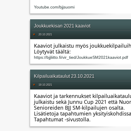
Youtube.com/bjjsuomi
Joukkuekisan 2021 kaaviot
#
20.10.2021
Kaaviot julkaistu myös joukkuekilpailuih
Löytyvät täältä:
https://bjjliitto.fi/vir_tied/JoukkueSM2021kaaviot.pdf
Kilpailuaikataulut 23.10.2021
#
19.10.2021
Kaaviot ja tarkennukset kilpailuaikataul
julkaistu sekä Junnu Cup 2021 että Nuort
Senioreiden BJJ SM-kilpailujen osalta.
Lisätietoja tapahtumien yksityiskohdissa 
Tapahtumat -sivustolla.