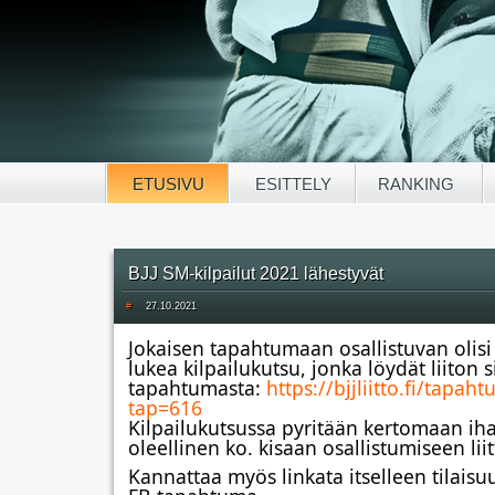
ETUSIVU
ESITTELY
RANKING
BJJ SM-kilpailut 2021 lähestyvät
#
27.10.2021
Jokaisen tapahtumaan osallistuvan olisi 
lukea kilpailukutsu, jonka löydät liiton si
tapahtumasta: 
https://bjjliitto.fi/tapah
tap=616
Kilpailukutsussa pyritään kertomaan ihan
oleellinen ko. kisaan osallistumiseen lii
Kannattaa myös linkata itselleen tilaisuu