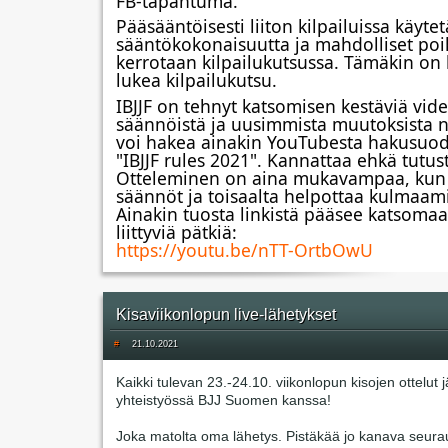
FB-tapahtuma.
Pääsääntöisesti liiton kilpailuissa käytet
sääntökokonaisuutta ja mahdolliset poi
kerrotaan kilpailukutsussa. Tämäkin on 
lukea kilpailukutsu.
IBJJF on tehnyt katsomisen kestäviä video
säännöistä ja uusimmista muutoksista ni
voi hakea ainakin YouTubesta hakusuoda
"IBJJF rules 2021". Kannattaa ehkä tutust
Otteleminen on aina mukavampaa, kun 
säännöt ja toisaalta helpottaa kulmaami
Ainakin tuosta linkistä pääsee katsomaa
liittyviä pätkiä:
https://youtu.be/nTT-OrtbOwU
Kisaviikonlopun live-lähetykset
#
21.10.2021
Kaikki tulevan 23.-24.10. viikonlopun kisojen ottelut j
yhteistyössä BJJ Suomen kanssa!
Joka matolta oma lähetys. Pistäkää jo kanava seura