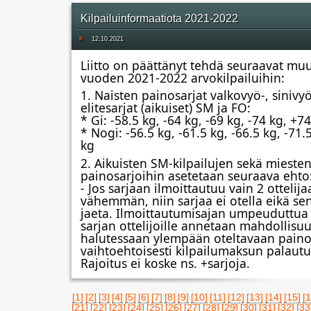
Kilpailuinformaatiota 2021-2022
#
12.10.2021
Liitto on päättänyt tehdä seuraavat muu
vuoden 2021-2022 arvokilpailuihin: 
1. Naisten painosarjat valkovyö-, sinivyö-
elitesarjat (aikuiset) SM ja FO:
* Gi: -58.5 kg, -64 kg, -69 kg, -74 kg, +7
* Nogi: -56.5 kg, -61.5 kg, -66.5 kg, -71.5
kg
2. Aikuisten SM-kilpailujen sekä miesten 
painosarjoihin asetetaan seuraava ehto
- Jos sarjaan ilmoittautuu vain 2 ottelijaa
vähemmän, niin sarjaa ei otella eikä sen
jaeta. Ilmoittautumisajan umpeuduttua 
sarjan ottelijoille annetaan mahdollisuus
halutessaan ylempään oteltavaan painos
vaihtoehtoisesti kilpailumaksun palautu
Rajoitus ei koske ns. +sarjoja.
[1]
[2]
[3]
[4]
[5]
[6]
[7]
[8]
[9]
[10]
[11]
[12]
[13]
[14]
[15]
[1
[21]
[22]
[23]
[24]
[25]
[26]
[27]
[28]
[29]
[30]
[31]
[32]
[33