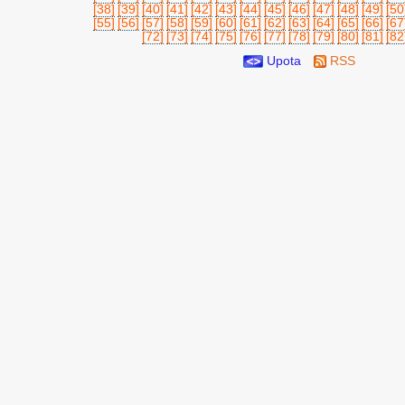
[38]
[39]
[40]
[41]
[42]
[43]
[44]
[45]
[46]
[47]
[48]
[49]
[50
[55]
[56]
[57]
[58]
[59]
[60]
[61]
[62]
[63]
[64]
[65]
[66]
[67
[72]
[73]
[74]
[75]
[76]
[77]
[78]
[79]
[80]
[81]
[82
Upota
RSS