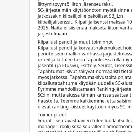
liittymispyyntö liiton jäsenseuraksi.
SC-järjestelmän käyttöönoton myötä sinne s
jatkossakin kilpailijoille pakolliset SBJJL:n
kilpailijalisenssit. Kilpailijalisenssi maksaa
2025. Näitä ei siis enää makseta liiton van
järjestelmään.
Kilpailustipendit ja muut toiminnot
Kilpailustipendit ja korvaushakemukset hoi
perinteiseen malliin vanhassa järjestelmässä
urheilijalla tulee tässä tapauksessa olla myös
jäsentili) ja Etusivu, Esittely, Seurat, Lisenss
Tapahtumat -sivut säilyvät normaalisti tieto
myös jatkossa. Tapahtuma-sivustolta ohjataa
kilpailutapahtuma käydään uudella SC-alust
Pyrimme mahdollistamaan Ranking-järjeste
SC:iin, mutta alussa tämän kanssa saattaa 
haasteita. Teemme kaikkemme, että saisim
olevat ranking -pisteet käyttöön myös SC:iin
Toimenpiteet
Seurat - seuravastaavien tulee luoda itsell
manager -rooli) sekä seuralleen Smoothcomp-