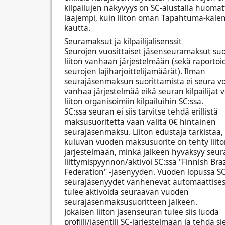
kilpailujen näkyvyys on SC-alustalla huomat
laajempi, kuin liiton oman Tapahtuma-kalen
kautta.
Seuramaksut ja kilpailijalisenssit
Seurojen vuosittaiset jäsenseuramaksut su
liiton vanhaan järjestelmään (sekä raporto
seurojen lajiharjoittelijamäärät). Ilman
seurajäsenmaksun suorittamista ei seura v
vanhaa järjestelmää eikä seuran kilpailijat v
liiton organisoimiin kilpailuihin SC:ssa.
SC:ssa seuran ei siis tarvitse tehdä erillistä
maksusuoritetta vaan valita 0€ hintainen
seurajäsenmaksu. Liiton edustaja tarkistaa,
kuluvan vuoden maksusuorite on tehty liit
järjestelmään, minkä jälkeen hyväksyy seur
liittymispyynnön/aktivoi SC:ssä "Finnish Brazi
Federation" -jäsenyyden. Vuoden lopussa S
seurajäsenyydet vanhenevat automaattisest
tulee aktivoida seuraavan vuoden
seurajäsenmaksusuoritteen jälkeen.
Jokaisen liiton jäsenseuran tulee siis luoda
profiili/jäsentili SC-järjestelmään ja tehdä sie