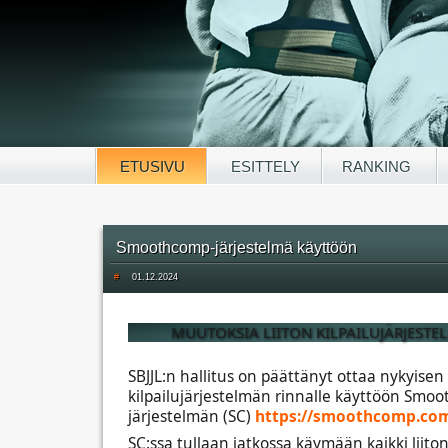
ETUSIVU
ESITTELY
RANKING
Smoothcomp-järjestelmä käyttöön
#
01.12.2024
MUUTOKSIA LIITON KILPAILUJÄRJESTE
SBJJL:n hallitus on päättänyt ottaa nykyisen
kilpailujärjestelmän rinnalle käyttöön Smo
järjestelmän (SC)
https://smoothcomp.co
SC:ssa tullaan jatkossa käymään kaikki liito