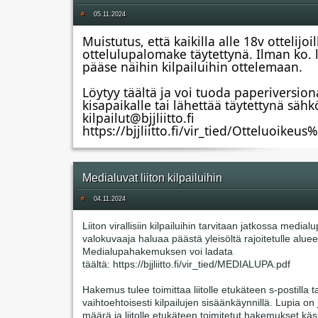
#
05.11.2024
Muistutus, että kaikilla alle 18v ottelijoil
ottelulupalomake täytettynä. Ilman ko. 
pääse näihin kilpailuihin ottelemaan.
Löytyy täältä ja voi tuoda paperiversion
kisapaikalle tai lähettää täytettynä sähk
kilpailut@bjjliitto.fi
https://bjjliitto.fi/vir_tied/Otteluoike
Medialuvat liiton kilpailuihin
#
04.11.2024
Liiton virallisiin kilpailuihin tarvitaan jatkossa medial
valokuvaaja haluaa päästä yleisöltä rajoitetulle alu
Medialupahakemuksen voi ladata
täältä: https://bjjliitto.fi/vir_tied/MEDIALUPA.pdf
Hakemus tulee toimittaa liitolle etukäteen s-postilla t
vaihtoehtoisesti kilpailujen sisäänkäynnillä. Lupia on 
määrä ja liitolle etukäteen toimitetut hakemukset käs