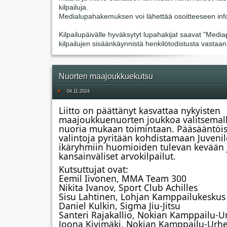
kilpailuja.
Medialupahakemuksen voi lähettää osoitteeseen info@b
Kilpailupäivälle hyväksytyt lupahakijat saavat "Media
kilpailujen sisäänkäynnistä henkilötodistusta vastaa
Nuorten maajoukkuekutsu
#
04.11.2024
Liitto on päättänyt kasvattaa nykyisten
maajoukkuenuorten joukkoa valitsemall
nuoria mukaan toimintaan. Pääsääntöis
valintoja pyritään kohdistamaan Juvenile
ikäryhmiin huomioiden tulevan kevään 
kansainväliset arvokilpailut.
Kutsuttujat ovat:
Eemil Iivonen, MMA Team 300
Nikita Ivanov, Sport Club Achilles
Sisu
Lahtinen, Lohjan Kamppailukeskus
Daniel Kulkin, Sigma Jiu-Jitsu
Santeri Rajakallio, Nokian Kamppailu-Urh
Joona Kivimäki, Nokian Kamppailu-Urheil