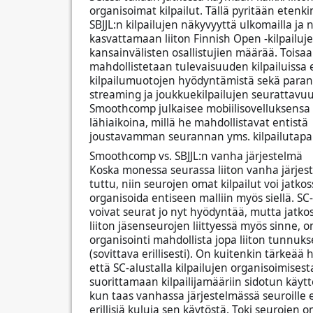
organisoimat kilpailut. Tällä pyritään etenk
SBJJL:n kilpailujen näkyvyyttä ulkomailla ja 
kasvattamaan liiton Finnish Open -kilpailuj
kansainvälisten osallistujien määrää. Toisa
mahdollistetaan tulevaisuuden kilpailuissa
kilpailumuotojen hyödyntämistä sekä paran
streaming ja joukkuekilpailujen seurattavuut
Smoothcomp julkaisee mobiilisovelluksensa
lähiaikoina, millä he mahdollistavat entistä
joustavamman seurannan yms. kilpailutapa
Smoothcomp vs. SBJJL:n vanha järjestelmä
Koska monessa seurassa liiton vanha järjes
tuttu, niin seurojen omat kilpailut voi jatko
organisoida entiseen malliin myös siellä. SC
voivat seurat jo nyt hyödyntää, mutta jatko
liiton jäsenseurojen liittyessä myös sinne, o
organisointi mahdollista jopa liiton tunnuks
(sovittava erillisesti). On kuitenkin tärkeää
että SC-alustalla kilpailujen organisoimises
suorittamaan kilpailijamääriin sidotun käy
kun taas vanhassa järjestelmässä seuroille e
erillisiä kuluja sen käytöstä. Toki seurojen 