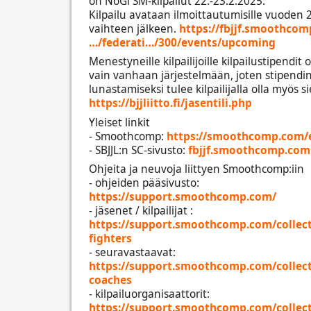
on NoGi SM-kilpailut 22.-23.2.2025.
Kilpailu avataan ilmoittautumisille vuoden 
vaihteen jälkeen.
https://fbjjf.smoothco
…/federati…/300/events/upcoming
Menestyneille kilpailijoille kilpailustipendit
vain vanhaan järjestelmään, joten stipendi
lunastamiseksi tulee kilpailijalla olla myös sie
https://bjjliitto.fi/jasentili.php
Yleiset linkit
- Smoothcomp:
https://smoothcomp.com/
- SBJJL:n SC-sivusto:
fbjjf.smoothcomp.com
Ohjeita ja neuvoja liittyen Smoothcomp:iin
- ohjeiden pääsivusto:
https://support.smoothcomp.com/
- jäsenet / kilpailijat :
https://support.smoothcomp.com/collect
fighters
- seuravastaavat:
https://support.smoothcomp.com/collect
coaches
- kilpailuorganisaattorit:
https://support.smoothcomp.com/collect