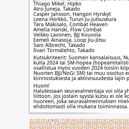
Thiago Mikel, Hipko
Atro Juneja, Takado
Casper Jansson, Hangon Hyrskyt
Leena Hörkkö, Turun Ju-jutsuseura
Tara Mäkisalo, Combat Heaven
Amelia Hanski, Flow Combat
Veikko Lavonen, BJJ Kouvola
Eemeli Ainasoja, Loop Jiu-Jitsu
Sani Albrecht, Takado
Iivari Törmälehto, Takado
Kutsukriteerit: Suomen kansalaisuus, N
kulta 2024 tai SM-hopea (hopeamitalisti
osallistua myös vuoden 2024 toisiin kilp
Nuorten BJJ/NoGi SM) tai muu osoitus er
kiinnostuksesta ja aktiivisuudesta lajin p
Huom!
Halutessaan seuravalmentaja voi olla y
liittoon, jos jostain syystä kutsu ei ole
nuoreen, joka seuravalmennuksen miele
ehdottomasti olla mukana toiminnassa.
[1]
[2]
[3]
[4]
[6]
[7]
[8]
[9]
[10]
[11]
[12]
[13]
[14]
[15]
[16
5
[21]
[22]
[23]
[24]
[25]
[26]
[27]
[28]
[29]
[30]
[31]
[32]
[33
[38]
[39]
[40]
[41]
[42]
[43]
[44]
[45]
[46]
[47]
[48]
[49]
[50