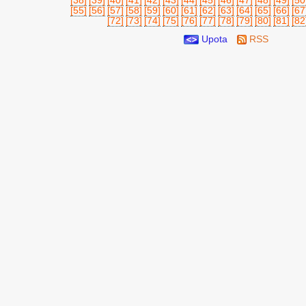
[55]
[56]
[57]
[58]
[59]
[60]
[61]
[62]
[63]
[64]
[65]
[66]
[67
[72]
[73]
[74]
[75]
[76]
[77]
[78]
[79]
[80]
[81]
[82
Upota
RSS