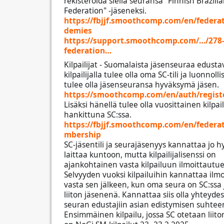
rekisteröidä siellä seuransa "Finnish Brazilian
Federation" -jäseneksi.
https://fbjjf.smoothcomp.com/en/federa
demies
https://support.smoothcomp.com/…/278-
federation…
Kilpailijat - Suomalaista jäsenseuraa edusta
kilpailijalla tulee olla oma SC-tili ja luonnoll
tulee olla jäsenseuransa hyväksymä jäsen.
https://smoothcomp.com/en/auth/regist
Lisäksi hänellä tulee olla vuosittainen kilpail
hankittuna SC:ssa.
https://fbjjf.smoothcomp.com/en/federa
mbership
SC-jäsentili ja seurajäsenyys kannattaa jo hy
laittaa kuntoon, mutta kilpailijalisenssi on
ajankohtainen vasta kilpailuun ilmoittautue
Selvyyden vuoksi kilpailuihin kannattaa ilm
vasta sen jälkeen, kun oma seura on SC:ssa j
liiton jäsenenä. Kannattaa siis olla yhteyd
seuran edustajiin asian edistymisen suhtee
Ensimmäinen kilpailu, jossa SC otetaan liit