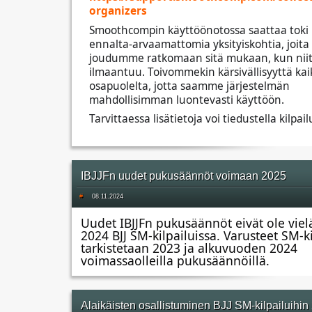
organizers
Smoothcompin käyttöönotossa saattaa toki 
ennalta-arvaamattomia yksityiskohtia, joita 
joudumme ratkomaan sitä mukaan, kun nii
ilmaantuu. Toivommekin kärsivällisyyttä kaik
osapuolelta, jotta saamme järjestelmän
mahdollisimman luontevasti käyttöön.
Tarvittaessa lisätietoja voi tiedustella kilpailu
IBJJFn uudet pukusäännöt voimaan 2025
#
08.11.2024
Uudet IBJJFn pukusäännöt eivät ole vie
2024 BJJ SM-kilpailuissa. Varusteet SM-ki
tarkistetaan 2023 ja alkuvuoden 2024
voimassaolleilla pukusäännöillä.
Alaikäisten osallistuminen BJJ SM-kilpailuihin