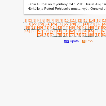
Fabio Gurgel on myöntänyt 24.1.2019 Turun Ju-jutsu
Hörkölle ja Petteri Pohjoselle mustat vyöt. Onneksi o
[1]
[2]
[3]
[4]
[5]
[6]
[7]
[8]
[9]
[10]
[11]
[12]
[13]
[14]
[15]
[1
[21]
[22]
[23]
[24]
[25]
[26]
[27]
[28]
[29]
[30]
[31]
[32]
[3
[38]
[39]
[40]
[41]
[42]
[43]
[44]
[45]
[46]
[47]
[48]
[49]
[50
[55]
[56]
[57]
[58]
[59]
[60]
[61]
[62]
[63]
[64]
[65]
[66]
[67
[72]
[73]
[74]
[75]
[76]
[77]
[78]
[79]
[80]
[81]
[82
Upota
RSS