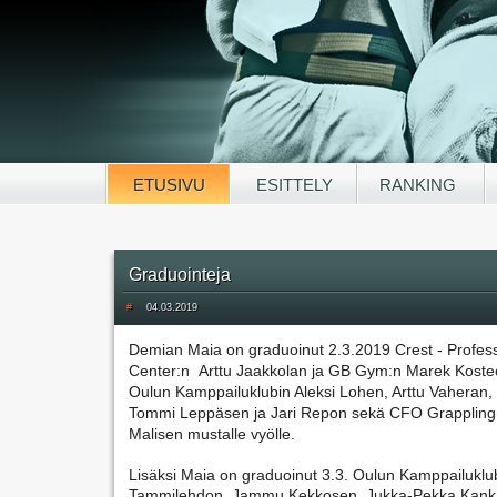
ETUSIVU
ESITTELY
RANKING
Graduointeja
#
04.03.2019
Demian Maia on graduoinut 2.3.2019 Crest - Professi
Center:n  Arttu Jaakkolan ja GB Gym:n Marek Kostec
Oulun Kamppailuklubin Aleksi Lohen, Arttu Vaheran, Ila
Tommi Leppäsen ja Jari Repon sekä CFO Grappling
Malisen mustalle vyölle. 
Lisäksi Maia on graduoinut 3.3. Oulun Kamppailuklub
Tammilehdon, Jammu Kekkosen, Jukka-Pekka Kankaa