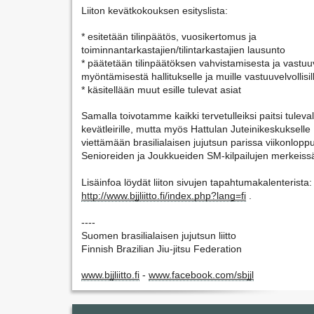
Liiton kevätkokouksen esityslista:
* esitetään tilinpäätös, vuosikertomus ja 
toiminnantarkastajien/tilintarkastajien lausunto
* päätetään tilinpäätöksen vahvistamisesta ja vastu
myöntämisestä hallitukselle ja muille vastuuvelvollisil
* käsitellään muut esille tulevat asiat 
Samalla toivotamme kaikki tervetulleiksi paitsi tuleva
kevätleirille, mutta myös Hattulan Juteinikeskukselle 
viettämään brasilialaisen jujutsun parissa viikonlopp
Senioreiden ja Joukkueiden SM-kilpailujen merkeissä
Lisäinfoa löydät liiton sivujen tapahtumakalenterista:
http://www.bjjliitto.fi/index.php?lang=fi
 .
----
Suomen brasilialaisen jujutsun liitto
Finnish Brazilian Jiu-jitsu Federation
www.bjjliitto.fi
 - 
www.facebook.com/sbjjl