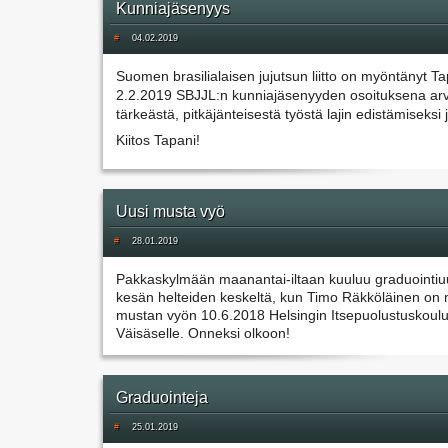
Kunniajäsenyys
#
04.02.2019
Suomen brasilialaisen jujutsun liitto on myöntänyt Tapa
2.2.2019 SBJJL:n kunniajäsenyyden osoituksena arv
tärkeästä, pitkäjänteisestä työstä lajin edistämiseksi j
Kiitos Tapani!
Uusi musta vyö
#
28.01.2019
Pakkaskylmään maanantai-iltaan kuuluu graduointiuut
kesän helteiden keskeltä, kun Timo Räkköläinen on 
mustan vyön 10.6.2018 Helsingin Itsepuolustuskoul
Väisäselle. Onneksi olkoon!
Graduointeja
#
25.01.2019