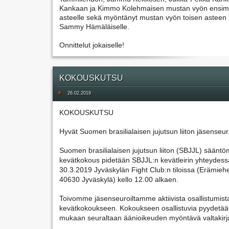
Kankaan ja Kimmo Kolehmaisen mustan vyön ensimm
asteelle sekä myöntänyt mustan vyön toisen asteen
Sammy Hämäläiselle. 
Onnittelut jokaiselle!
KOKOUSKUTSU
#
26.02.2019
KOKOUSKUTSU
Hyvät Suomen brasilialaisen jujutsun liiton jäsenseur
Suomen brasilialaisen jujutsun liiton (SBJJL) sääntö
kevätkokous pidetään SBJJL:n kevätleirin yhteydessä
30.3.2019 Jyväskylän Fight Club:n tiloissa (Erämiehe
40630 Jyväskylä) kello 12.00 alkaen.
Toivomme jäsenseuroiltamme aktiivista osallistumista
kevätkokoukseen. Kokoukseen osallistuvia pyydetää
mukaan seuraltaan äänioikeuden myöntävä valtakirj