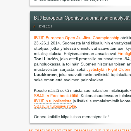
BJJ European Openista suomalaismenestystä
#
27.01.2014
IBJJF European Open Jiu-Jitsu Championship
otelti
23.-26.1.2014. Suomesta lähti kilpailuihin ennätyksel
ottelijaa, jotka yhdessä onnistuivat saavuttamaan k
mitalisijoituksia. Erityismaininnan ansaitsevat
Finnfi
Toni Lindén
, joka otteli pronssille mustavöisten -94,
painoluokassa ja toi näin Suomen historian toisen ar
mustavöisten sarjasta, sekä
Jyväskylän Fight Clubin
Luukkonen
, joka saavutti ruskeavöisistä tuplakultaa
sekä oman että avoimen painoluokan.
Kooste näistä sekä muista suomalaisten mitalisijoituk
SBJJL:n Facebook-tililtä
. Kokonaisuudessaan tulokse
IBJJF:n tuloslistoista
ja lisäksi suomalaismitalit koota
SBJJL:n tulossivustolle
.
Onnea kaikille kilpailuissa menestyneille!