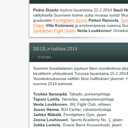
Pedro Duarte
myönsi lauantaina 22.2.2014
Sauli H
välityksellä Suomeen kolme uutta mustaa vyötä! Must
graduoitiin
Finnfighters Gymin
Petteri Rainiola
,
Jyv
Clubin
Ville Kotiniemi
ja ensimmäisenä naisena S
Jyväskylän Fight Clubin
Venla Luukkonen
! Onneksi
SBJJL:n hallitus 2014
#
22.02.2014
Suomen brasilialaisen jujutsun liiton vuosikokous järje
kevätleirin yhteydessä Turussa lauantaina 15.2.2014
Vuosikokouksessa valittiin liiton hallituksen jäsenet. 
vuonna 2014 toimivat:
Tuukka Saranpää
, Takado, puheenjohtaja
Tapani Laitila
, Heracles, varapuheenjohtaja
Venla Luukkonen
, JKL Fight Club, sihteeri
Juuso Harma
, BJJ Center, rahastonhoitaja
Jarkko Mäkelä
, Finnfighters Gym, jäsen
Joona Louhivuori
, Sports Academy No. 1, jäsen
Jukka Lemola
, Gracie Barra Kuusankoski, jäsen