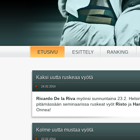
ETUSIVU
ESITTELY
RANKING
Kaksi uutta ruskeaa vyötä
#
24.02.2014
Ricardo De la Riva
myönsi sunnuntaina 23.2. Helsi
pitämässään seminaarissa ruskeat vyöt
Risto
ja
Han
Onnea!
Kolme uutta mustaa vyötä
#
23.02.2014