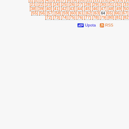
[1]
[2]
[3]
[4]
[5]
[6]
[7]
[8]
[9]
[10]
[11]
[12]
[13]
[14]
[15]
[1
[21]
[22]
[23]
[24]
[25]
[26]
[27]
[28]
[29]
[30]
[31]
[32]
[33
[38]
[39]
[40]
[41]
[42]
[43]
[44]
[45]
[46]
[47]
[48]
[49]
[50
[55]
[56]
[57]
[58]
[59]
[60]
[61]
[62]
[63]
[65]
[66]
[67]
64
[72]
[73]
[74]
[75]
[76]
[77]
[78]
[79]
[80]
[81]
[82
Upota
RSS