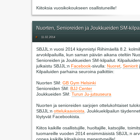
Kiitoksia vuosikokoukseen osallistuneille!
Nuorten, Senioreiden ja Joukkueiden SM-kilpai
#
11.02.2014
SBJJL:n vuosi 2014 käynnistyi Riihimäellä 8.2. kolmil
arvokilpailuilla, kun saman päivän aikana oteltiin Nuo
Senioreiden ja Joukkueiden SM-kilpailut. Kilpailuiden 
julkaistu SBJJL:n
Facebook
-sivulla:
Nuoret
,
Seniorit
Kilpailuiden parhaina seuroina palkittiin:
Nuorten SM:
GB Gym Helsinki
Senioreiden SM:
BJJ Center
Joukkueiden SM:
Turun Ju-jutsuseura
Nuorten ja senioreiden sarjojen ottelukohtaiset tuloks
SBJJL:n
ottelukaavioista
. Joukkuekilpailun täydenne
löytyvät Facebookista.
Kiitos kaikille osallistujille, huoltajille, katsojille, toimits
tuomareille vuoden 2014 ensimmäisistä SBJJL:n arvok
onnea kaikille kilpailuissa menestyneille!